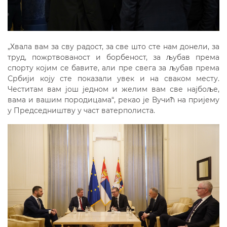
„Хвала вам за сву радост, за све што сте нам донели, за
труд, пожртвованост и борбеност, за љубав према
спорту којим се бавите, али пре свега за љубав према
Србији коју сте показали увек и на сваком месту.
Честитам вам још једном и желим вам све најбоље,
вама и вашим породицама“, рекао је Вучић на пријему
у Председништву у част ватерполиста.