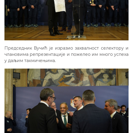
Председник Вучић је изразио захвалност селектору и
члановима репрезентације и пожелео им много успеха
у даљим такмичењима.