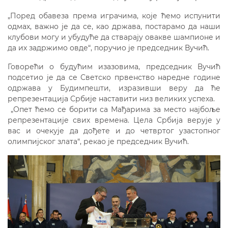
„Поред обавеза према играчима, које ћемо испунити
одмах, важно је да се, као држава, постарамо да наши
клубови могу и убудуће да стварају овакве шампионе и
да их задржимо овде“, поручио је председник Вучић.
Говорећи о будућим изазовима, председник Вучић
подсетио је да се Светско првенство наредне године
одржава у Будимпешти, изразивши веру да ће
репрезентација Србије наставити низ великих успеха.
„Опет ћемо се борити са Мађарима за место најбоље
репрезентације свих времена. Цела Србија верује у
вас и очекује да дођете и до четвртог узастопног
олимпијског злата“, рекао је председник Вучић.