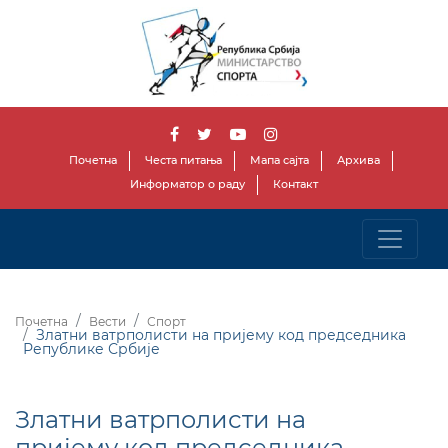
Почетна
Честа питања
Мапа сајта
Архива
Информатор о раду
Контакт
Почетна
Вести
Спорт
Златни ватрполисти на пријему код председника
Републике Србије
Златни ватрполисти на
пријему код председника