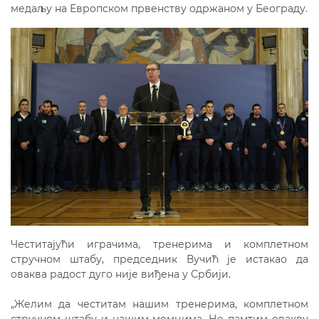
медаљу на Европском првенству одржаном у Београду.
Честитајући играчима, тренерима и комплетном
стручном штабу, председник Вучић је истакао да
оваква радост дуго није виђена у Србији.
„Желим да честитам нашим тренерима, комплетном