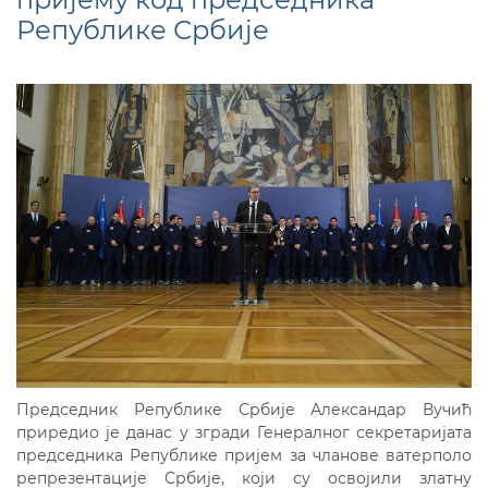
Републике Србије
Председник Републике Србије Александар Вучић
приредио је данас у згради Генералног секретаријата
председника Републике пријем за чланове ватерполо
репрезентације Србије, који су освојили златну