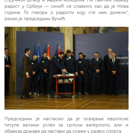
стручном штабу и нашим момцима. Не памтим овакву
радост у Србији — синоћ се славило као да је Нова
година. То говори о радости коју сте нам донели“,
рекао је председник Вучић.
Председник је нагласио да је освајање европске
титуле велики успех за српски ватерполо, али и
обавеза државе да настави да улаже у развој спорта.