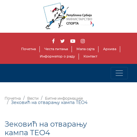
Почетна
Честа питања
Мапа сајта
Архива
Информатор о раду
Контакт
Почетна
Вести
Битне информације
Зековић на отварању кампа ТЕО4
Зековић на отварању
кампа ТЕО4