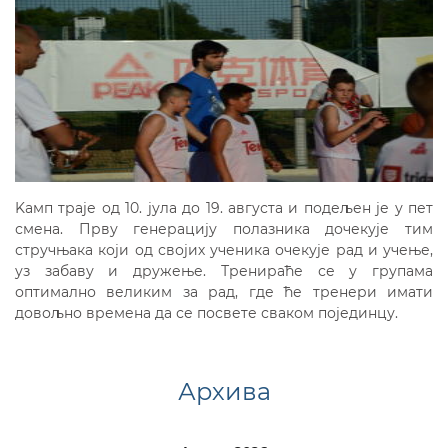
Kaмп траје од 10. јула до 19. августа и подељен је у пет
смена. Прву генерацију полазника дочекује тим
стручњака који од својих ученика очекује рад и учење,
уз забаву и дружење. Тренираће се у групама
оптимално великим за рад, где ће тренери имати
довољно времена да се посвете сваком појединцу.
Архива