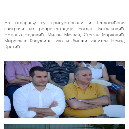
На отварању су присуствовали и Теодосићеви
саиграчи из репрезентације Богдан Богдановић,
Немања Недовић, Милан Мачван, Стефан Марковић,
Мирослав Радуљица, као и бивши капитен Ненад
Крстић.