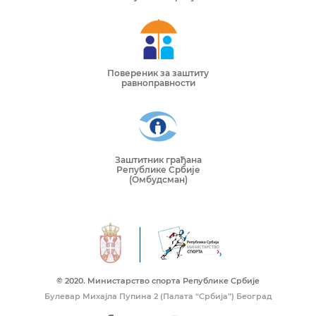
Повереник за заштиту
равноправности
Заштитник грађана
Републике Србије
(Омбудсман)
© 2020. Mинистарство спорта Републике Србије
Булевар Михајла Пупина 2 (Палата “Србија”) Београд