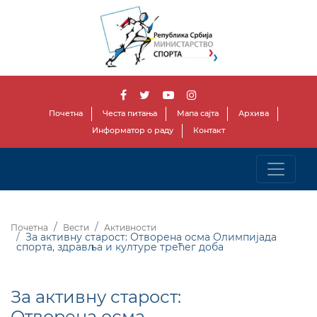
Почетна
Честа питања
Мапа сајта
Архива
Информатор о раду
Контакт
Почетна
Вести
Активности
За активну старост: Отворена осма Олимпијада
спорта, здравља и културе трећег доба
За активну старост:
Отворена осма