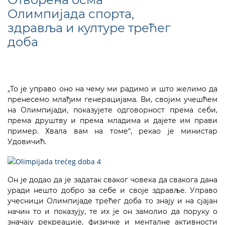
Олимпијада спорта,
здравља и културе трећег
доба
„То је управо оно на чему ми радимо и што желимо да
пренесемо млађим генерацијама. Ви, својим учешћем
на Олимпијади, показујете одговорност према себи,
према друштву и према младима и дајете им прави
пример. Хвала вам на томе“, рекао је министар
Удовичић.
Он је додао да је задатак сваког човека да свакога дана
уради нешто добро за себе и своје здравље. Управо
учесници Олимпијаде трећег доба то знају и на сјајан
начин то и показују, те их је он замолио да поруку о
значају рекреације, физичке и менталне активности