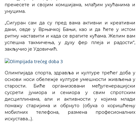
пренесете и својим комшијама, млађим укућанима и
унуцима.
„Сигуран сам да су пред вама активни и креативни
дани, овде у Врњачкој Бањи, као и да ћете у истом
ритму наставити и када се вратите кућама. Желим вам
успешна такмичења, у духу фер плеја и радости“,
закључио је Удовичић.
Олимпијада спорта, здравља и културе трећег доба у
основи носи обележје културе умешности живљења у
старости. Биће организовани међугенерацијски
сусрети јуниора и сениора у свим спротским
дисциплинама, али и активности у којима млади
помажу старијима и обрнуто (обука о коришћењу
мобилних телефона, размена професионалних
искустава…).