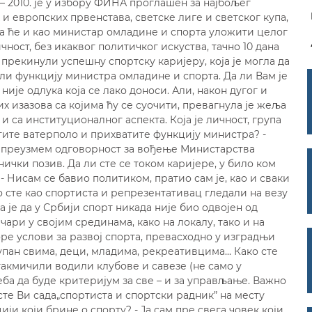
– 2010. је у избору ФИНА проглашен за најбољег
 и европских првенстава, светске лиге и светског купа,
да ће и као министар омладине и спорта уложити целог
чност, без икаквог политичког искуства, тачно 10 дана
да прекинули успешну спортску каријеру, која је могла да
или функцију министра омладине и спорта. Да ли Вам је
није одлука која се лако доноси. Али, након дугог и
изазова са којима ћу се суочити, превагнула је жеља
 са институционалног аспекта. Која је личност, група
тите ватерполо и прихватите функцију министра? -
 преузмем одговорност за вођење Министарства
ички позив. Да ли сте се током каријере, у било ком
 - Нисам се бавио политиком, пратио сам је, као и сваки
о сте као спортиста и репрезентативац гледали на везу
а је да у Србији спорт никада није био одвојен од
чари у својим срединама, како на локалу, тако и на
ре услови за развој спорта, превасходно у изградњи
упан свима, деци, младима, рекреативцима... Како сте
 такмичили водили клубове и савезе (не само у
реба да буде критеријум за све – и за управљање. Важно
сте Ви сада„спортиста и спортски радник” на месту
ји који брине о спорту? - Ја сам пре свега човек који