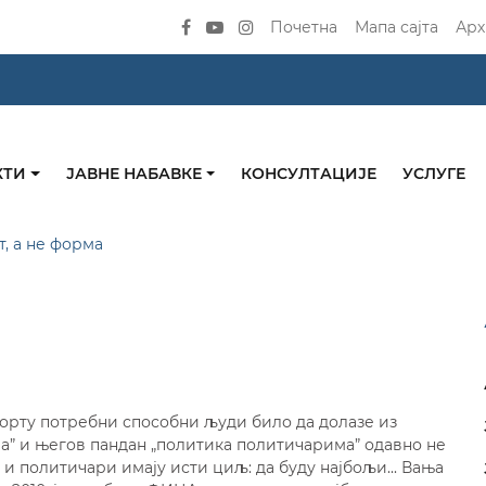
Почетна
Мапа сајта
Арх
КТИ
ЈАВНЕ НАБАВКЕ
КОНСУЛТАЦИЈЕ
УСЛУГЕ
т, а не форма
орту потребни способни људи било да долазе из
ма” и његов пандан „политика политичарима” одавно не
и и политичари имају исти циљ: да буду најбољи... Вања