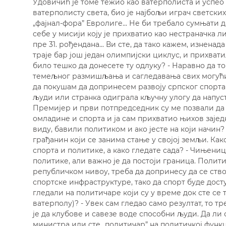
Удовичић је томе тежио као ватерполиста и успео 
ватерполисту света, био је најбољи играч светских
„фајнал-фора” Евролиге... Не би требало сумњати 
себе у мисији коју је прихватио као нестраначка ли
пре 31. рођендана... Ви сте, да тако кажем, изнена
траје бар још један олимпијски циклус, и прихват
било тешко да донесете ту одлуку? - Наравно да то 
темељног размишљања и сагледавања свих могућих 
да покушам да допринесем развоју српског спорта и
људи или странка одиграла кључну улогу да напус
Премијер и први потпредседник су ме позвали да
омладине и спорта и ја сам прихватио њихов заједн
виду, бавили политиком и ако јесте на који начин?
грађанин који се занима стање у својој земљи. Как
спорта и политике, а како гледате сада? - Чињениц
политике, али важно је да постоји граница. Полити
републичком нивоу, треба да допринесу да се ство
спортске инфраструктуре, тако да спорт буде дост
гледали на политичаре који су у време док сте се
ватерполу)? - Увек сам гледао само резултат, то т
је да клубове и савезе воде способни људи. Да ли 
министра или сте „политичар” на политичкој функци