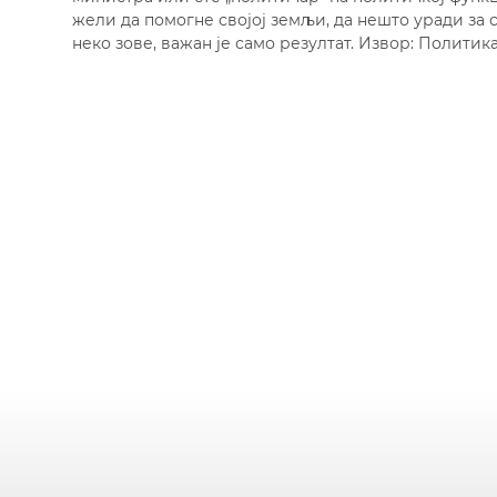
жели да помогне својој земљи, да нешто уради за 
неко зове, важан је само резултат. Извор: Политик