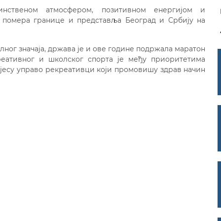
инственом атмосфером, позитивном енергијом и
 помера границе и представља Београд и Србију на
лног значаја, држава је и ове године подржала маратон
реативног и школског спорта је међу приоритетима
а јесу управо рекреативци који промовишу здрав начин