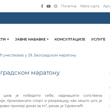
Почетна
Мапа сајта
Арх
КТИ
ЈАВНЕ НАБАВКЕ
КОНСУЛТАЦИЈЕ
УСЛУГЕ
ћ учествовао у 29. Београдском маратону
оградском маратону
 циљ је победити себе, надмашити сопствена
ије, промовисати спорт и рекреацију као нешто што је
рави пример доказ за то“, рекао је Удовичић.