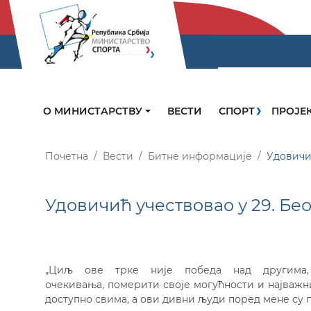
О МИНИСТАРСТВУ
ВЕСТИ
СПОРТ
ПРОЈЕ
Почетна
Вести
Битне информације
Удовичи
Удовичић учествовао у 29. Бе
„Циљ ове трке није победа над другима,
очекивања, померити своје могућности и најважн
доступно свима, а ови дивни људи поред мене су п