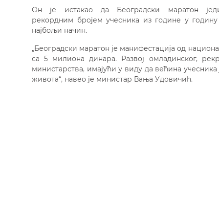
Он је истакао да Београдски маратон јед
рекордним бројем учесника из године у годину
најбољи начин.
„Београдски маратон је манифестација од национа
са 5 милиона динара. Развој омладинског, рек
министарства, имајући у виду да већина учесник
живота“, навео је министар Вања Удовичић.