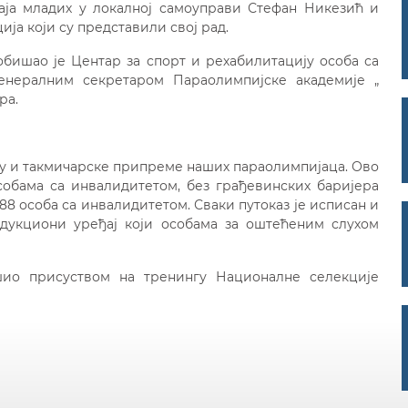
ја младих у локалној самоуправи Стефан Никезић и
а који су представили свој рад.
бишао је Центар за спорт и рехабилитацију особа са
генералним секретаром Параолимпијске академије „
ра.
ју и такмичарске припреме наших параолимпијаца. Ово
особама са инвалидитетом, без грађевинских баријера
88 особа са инвалидитетом. Сваки путоказ је исписан и
ндукциони уређај који особама за оштећеним слухом
шио присуством на тренингу Националне селекције