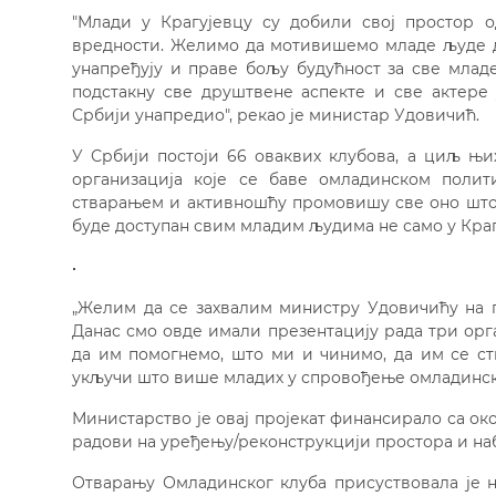
"Млади у Крагујевцу су добили свој простор од
вредности. Желимо да мотивишемо младе људе да
унапређују и праве бољу будућност за све младе
подстакну све друштвене аспекте и све актере
Србији унапредио", рекао је министар Удовичић.
У Србији постоји 66 оваквих клубова, а циљ њ
организација које се баве омладинском поли
стварањем и активношћу промовишу све оно што ј
буде доступан свим младим људима не само у Краг
„Желим да се захвалим министру Удовичићу на п
Данас смо овде имали презентацију рада три орг
да им помогнемо, што ми и чинимо, да им се ст
укључи што више младих у спровођење омладинске
Министарство је овај пројекат финансирало са ок
радови на уређењу/реконструкцији простора и наб
Отварању Омладинског клуба присуствовала је 