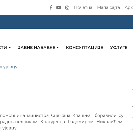
Почетна
Мапа сајта
Арх
КТИ
ЈАВНЕ НАБАВКЕ
КОНСУЛТАЦИЈЕ
УСЛУГЕ
агујевцу
 помоћница министра Снежана Клашња боравили су
 градоначелником Крагујевца Радомиром Николићем
агујевцу.