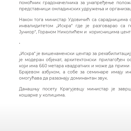
помоћник градоначелника за унапређење положа
представници омладинских удружења и организациј
Након тога министар Удовичић са сарадницима о
инвалидитетом „Искра“ где је разговарао са 
Јуниор“, Гораном Николићем и корисницима цент
„Искра“ је вишенаменски центар за рехабилитаци
је модеран објекат, архитектонски прилагођен 
који има 660 метара квадратних и може да прими 
Брајевом азбуком, а собе за семинаре имају и
омогућава да разазнају доминантан звук.
Данашњу посету Крагујевцу министар је завр
кошарке у колицима.