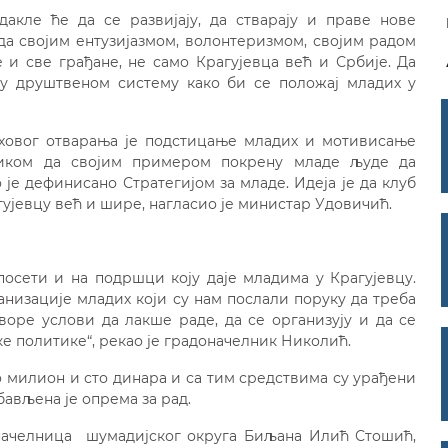
акле ће да се развијају, да стварају и праве нове
 својим ентузијазмом, волонтеризмом, својим радом
 и све грађане, не само Крагујевца већ и Србије. Да
 у друштвеном систему како би се положај младих у
иховог отварања је подстицање младих и мотивисање
тиком да својим примером покрену младе људе да
е дефинисано Стратегијом за младе. Идеја је да клуб
ујевцу већ и шире, нагласио је министар Удовичић.
осети и на подршци коју даје младима у Крагујевцу.
анизације младих који су нам послали поруку да треба
воре услови да лакше раде, да се организују и да се
 политике“, рекао је градоначелник Николић.
о милион и сто динара и са тим средствима су урађени
ављена је опрема за рад.
начелница шумадијског округа Биљана Илић Стошић,