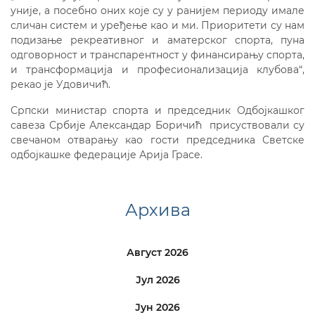
уније, а посебно оних које су у ранијем периоду имале
сличан систем и уређење као и ми. Приоритети су нам
подизање рекреативног и аматерског спорта, пуна
одговорност и транспарентност у финансирању спорта,
и трансформација и професионализација клубова“,
рекао је Удовичић.
Српски министар спорта и председник Одбојкашког
савеза Србије Александар Боричић присуствовали су
свечаном отварању као гости председника Светске
одбојкашке федерације Арија Грасе.
Архива
Август 2026
Јул 2026
Јун 2026