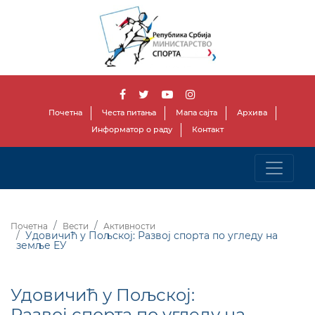
Почетна
Честа питања
Мапа сајта
Архива
Информатор о раду
Контакт
Почетна
Вести
Активности
Удовичић у Пољској: Развој спорта по угледу на
земље ЕУ
Удовичић у Пољској:
Развој спорта по угледу на