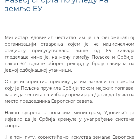
земље ЕУ
Министар Удовичић честитао им је на феноменалној
организацији отварања којем је на националном
стадиону присусутвовало више од 65 хиљада
гледалаца чиме је, на мечу између Пољске и Србије,
након 62 године оборен рекорд у броју навијача на
једној одбојкашкој утакмици.
Он је искористио прилику да им захвали на помоћи
коју је Пољска пружила Србији током мајских поплава,
као и да честита на избору премијера Доналда Туска на
место председника Европског савета.
Након сусрета с пољским министром, Удовичић је
изјавио да је Србија кренула у унапређење система
спорта.
„На том путу, користићемо искуства земаља Европске