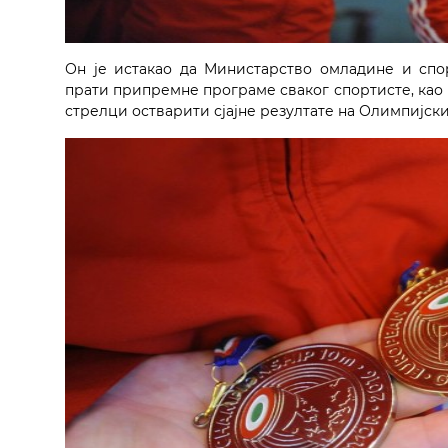
Он је истакао да Министарство омладине и спор
прати припремне програме сваког спортисте, као 
стрелци остварити сјајне резултате на Олимпијск