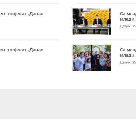
ен пројекат „Данас
Са мла
млади,
Датум: 25
ен пројекат „Данас
Са мла
млади,
Датум: 25