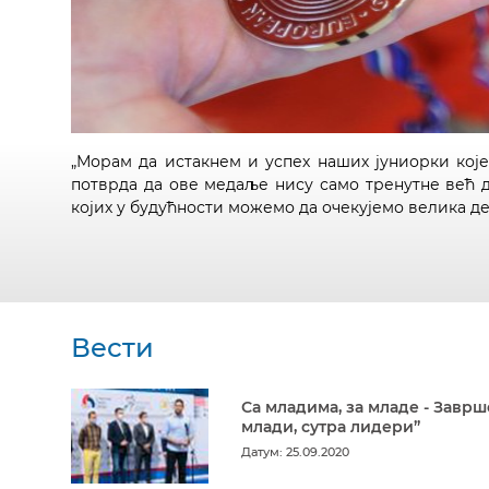
„Морам да истакнем и успех наших јуниорки које 
потврда да ове медаље нису само тренутне већ 
којих у будућности можемо да очекујемо велика де
Вести
Са младима, за младе - Заврш
млади, сутра лидери”
Датум: 25.09.2020