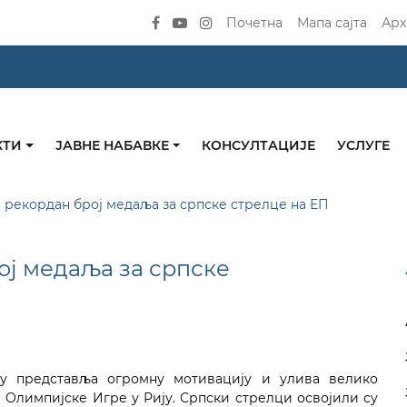
Почетна
Мапа сајта
Арх
КТИ
ЈАВНЕ НАБАВКЕ
КОНСУЛТАЦИЈЕ
УСЛУГЕ
е рекордан број медаља за српске стрелце на ЕП
ој медаља за српске
у представља огромну мотивацију и улива велико
 Олимпијске Игре у Рију. Српски стрелци освојили су