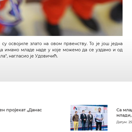
су освојиле злато на овом првенству. То је још једна
да имамо младе наде у које можемо да се уздамо и од
ла“, нагласио је Удовичић.
ен пројекат „Данас
Са мла
млади,
Датум: 25