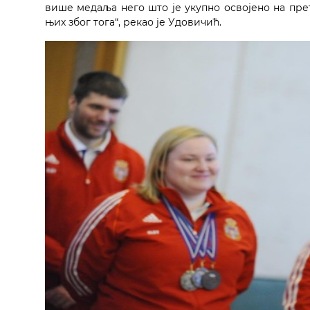
више медаља него што је укупно освојено на пре
њих због тога“, рекао је Удовичић.