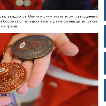
та, заједно са Олимпијским комитетом, свакодневно
и борбе за олимпијску визу и да не сумња да ће српски
им играма.