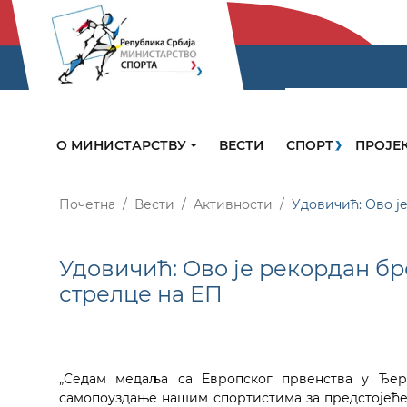
О МИНИСТАРСТВУ
ВЕСТИ
СПОРТ
ПРОЈЕ
Почетна
Вести
Активности
Удовичић: Ово ј
Удовичић: Ово је рекордан бр
стрелце на ЕП
„Седам медаља са Европског првенства у Ђер
самопоуздање нашим спортистима за предстојеће