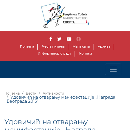
Почетна
Честа питања
Мапа сајта
Архива
Информатор о раду
Контакт
Почетна
Вести
Активности
Удовичић на отварању манифестације ,,Награда
Београда 2015”
Удовичић на отварању
манифестације ,,Награда