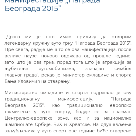
Београда 2015”
,,Драго ми је што имам прилику да отворим
легендарну кружну ауто трку “Награда Београда 2015”.
Пре свега, радује ме што се ова манифестација, после
велике паузе, поново одржава од прошле године,
зато што је ова трка, поред тога што је атракција за
љубитеље аутомобилизма, значајан симбол
главног града“, рекао је министар омладине и спорта
Вања Удовичић на отварању.
Министарство омладине и спорта подржало је ову
традиционалну манифестацију. “Награда
Београда 2015”, као традиционално европско
такмичење у ауто спорту, бодује се за пласман
Централно-европске зоне, као и за националне
шампионате Србије, БиХ и Хрватске. На одушевљење
заљубљеника у ауто спорт ове године биће отворене