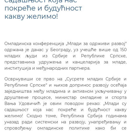
покреће и будућност
какву желимо!
Oмладинска конференција „Млади за одрживи развој“
одржана је данас у Београду, уз учешће више од 150
младих људи из Србије и Републике Српске,
представника удружења и канцеларија за младе,
институција и међународних партнера.
Осврнувиши се прво на „Сусрете младих Србије и
Републике Српске“ и њихов допринос развоју осећаја
заједништва међу младима и активном укључивању у
друштвене процесе, министар омладине и спорта
Вања Удовичић је овим поводом рекао: „Млади су
садашњост која нас покреће и будућност какву
желимо! Сходно томе, Република Србија годинама
уназад ради системски на развоју, унапређивању и
спровођењу омладинске политике како би се