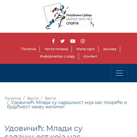
Почетна
Честа питања
Мапа сајта
Архива
Информатор о раду
Контакт
Почетна
Вести
Вести
Удовичић: Млади су садашњост која нас покреће и
будућност какву желимо!
Удовичић: Млади су
садашњост која нас