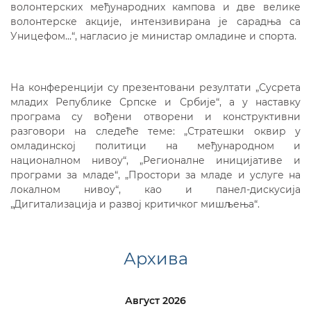
волонтерских међународних кампова и две велике
волонтерске акције, интензивирана је сарадња са
Уницефом...“, нагласио је министар омладине и спорта.
На конференцији су презентовани резултати „Сусрета
младих Републике Српске и Србије“, а у наставку
програма су вођени отворени и конструктивни
разговори на следеће теме: „Стратешки оквир у
омладинској политици на међународном и
националном нивоу“, „Регионалне иницијативе и
програми за младе“, „Простори за младе и услуге на
локалном нивоу“, као и панел-дискусија
„Дигитализација и развој критичког мишљења“.
Архива
Август 2026