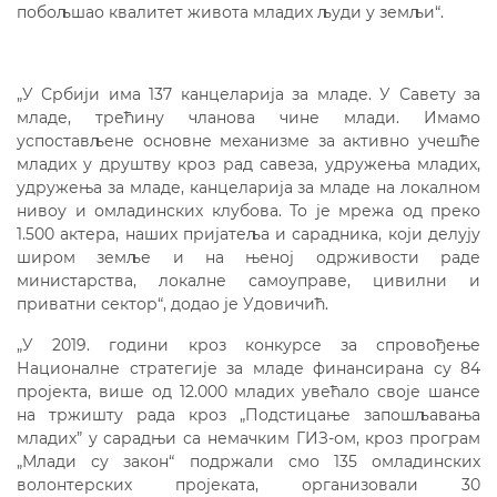
побољшао квалитет живота младих људи у земљи“.
„У Србији има 137 канцеларија за младе. У Савету за
младе, трећину чланова чине млади. Имамо
успостављене основне механизме за активно учешће
младих у друштву кроз рад савеза, удружења младих,
удружења за младе, канцеларија за младе на локалном
нивоу и омладинских клубова. То је мрежа од преко
1.500 актера, наших пријатеља и сарадника, који делују
широм земље и на њеној одрживости раде
министарства, локалне самоуправе, цивилни и
приватни сектор“, додао је Удовичић.
„У 2019. години кроз конкурсе за спровођење
Националне стратегије за младе финансирана су 84
пројекта, више од 12.000 младих увећало своје шансе
на тржишту рада кроз „Подстицање запошљавања
младих” у сарадњи са немачким ГИЗ-ом, кроз програм
„Млади су закон“ подржали смо 135 омладинских
волонтерских пројеката, организовали 30