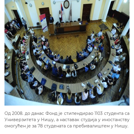
Од 2008. до данас Фонд је стипендирао 1103 студента са
Универзитета у Нишу, а наставак студија у иностанству
омогућен је за 78 студената са пребивалиштем у Нишу.