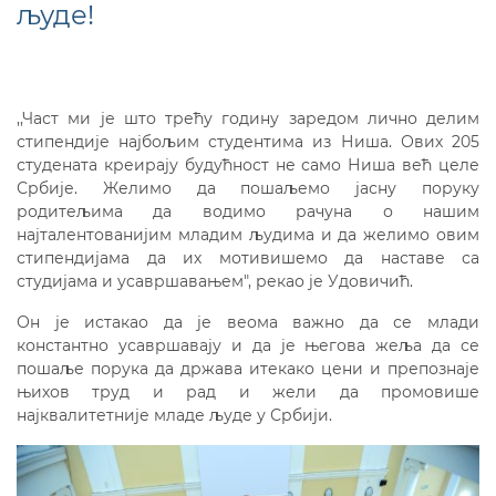
људе!
,,Част ми је што трећу годину заредом лично делим
стипендије најбољим студентима из Ниша. Ових 205
студената креирају будућност не само Ниша већ целе
Србије. Желимо да пошаљемо јасну поруку
родитељима да водимо рачуна о нашим
најталентованијим младим људима и да желимо овим
стипендијама да их мотивишемо да наставе са
студијама и усавршавањем", рекао је Удовичић.
Он је истакао да је веома важно да се млади
константно усавршавају и да је његова жеља да се
пошаље порука да држава итекако цени и препознаје
њихов труд и рад и жели да промовише
најквалитетније младе људе у Србији.