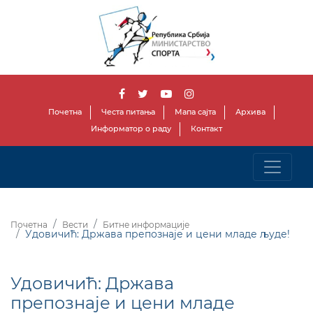
Почетна
Честа питања
Мапа сајта
Архива
Информатор о раду
Контакт
Почетна
Вести
Битне информације
Удовичић: Држава препознаје и цени младе људе!
Удовичић: Држава
препознаје и цени младе