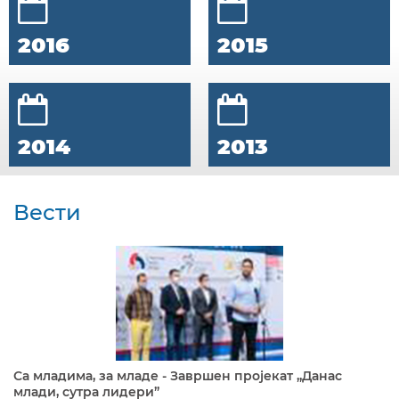
2016
2015
2014
2013
Вести
Са младима, за младе - Завршен пројекат „Данас
млади, сутра лидери”