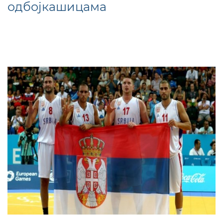
одбојкашицама