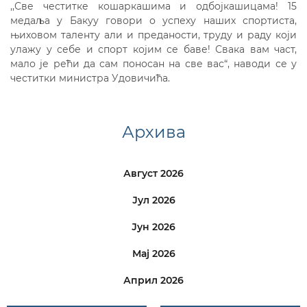
,,Све честитке кошаркашима и одбојкашицама! 15
медаља у Бакуу говори о успеху наших спортиста,
њиховом таленту али и преданости, труду и раду који
улажу у себе и спорт којим се баве! Свака вам част,
мало је рећи да сам поносан на све вас“, наводи се у
честитки министра Удовичића.
Архива
Август 2026
Јул 2026
Јун 2026
Мај 2026
Април 2026