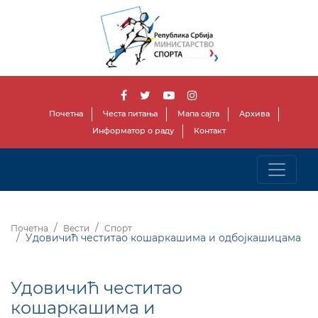
Почетна
Честа питања
Мапа сајта
Архива
Информатор о раду
Контакт
Почетна
Вести
Спорт
Удовичић честитао кошаркашима и одбојкашицама
Удовичић честитао
кошаркашима и