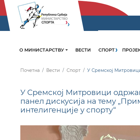
О МИНИСТАРСТВУ
ВЕСТИ
СПОРТ
ПРОЈЕ
Почетна
Вести
Спорт
У Сремској Митровици
У Сремској Митровици одржа
панел дискусија на тему „Пр
интелигенције у спорту“