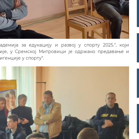
демија за едукацију и развој у спорту 2025.“, који
ије, у Сремској Митровици је одржано предавање и
генције у спорту“.