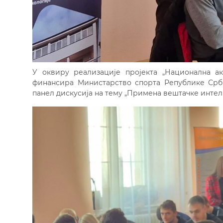
У оквиру реализације пројекта „Национална ака
финансира Министарство спорта Републике Срб
панел дискусија на тему „Примена вештачке интели