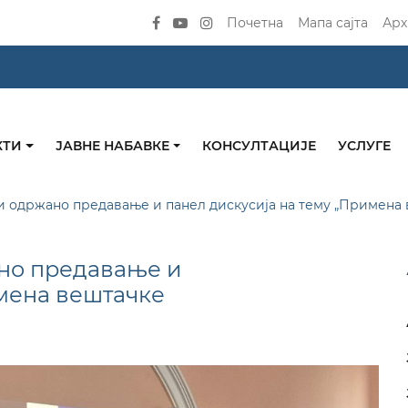
Почетна
Мапа сајта
Арх
КТИ
ЈАВНЕ НАБАВКЕ
КОНСУЛТАЦИЈЕ
УСЛУГЕ
 одржано предавање и панел дискусија на тему „Примена 
но предавање и
имена вештачке