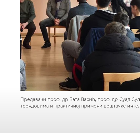
Предавачи проф. др Бата Васић, проф. др Суад С
трендовима и практичној примени вештачке интел