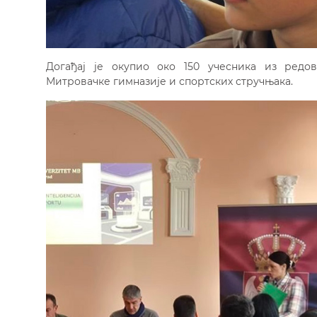
Догађај је окупио око 150 учесника из редов
Митровачке гимназије и спортских стручњака.