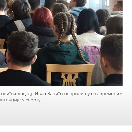
уљовић и доц. др Иван Зарић говорили су о савременим
игенције у спорту.