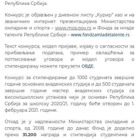
Република Србија.
Конкурс је објављен у дневном листу „Курир” као и на
званичним интернет презентацијама Министарства
омладине и спорта –
www
.
mos
.
gov
.
rs
и Фонда за младе
www.fondzamladetalente.rs
таленте Републике Србије –
Текст конкурса, модел пријаве, изјаву о сагласности за
прибављање података, пример овлашћења за
потписивање уговора и модел уговора о
ОВДЕ.
стипендирању можете преузети
Конкурс за стипендирање до 1000 студената завршне
године основних академских студија и до 500 студената
завршне године мастер академских студија са
високошколских установа чији је оснивач Република
Србија за школску 2020/21. годину биће отворен до 1.
фебруара 2021. године.
Откад је у надлежности Министарства омладине и
спорта, од 2008. године до данас Фонд је доделио
преко
31.200
награда и стипендија студентима и