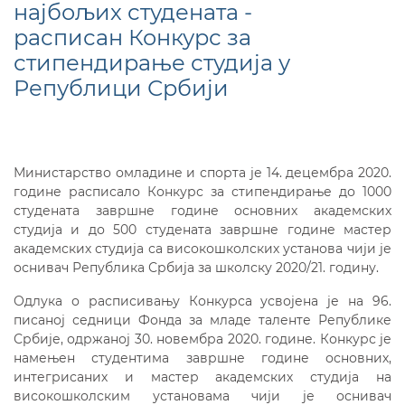
најбољих студената -
расписан Конкурс за
стипендирање студија у
Републици Србији
Министарство омладине и спорта је 14. децембра 2020.
године расписало Конкурс за стипендирање до 1000
студената завршне године основних академских
студија и до 500 студената завршне године мастер
академских студија са високошколских установа чији је
оснивач Република Србија за школску 2020/21. годину.
Одлука о расписивању Конкурса усвојена је на 96.
писаној седници Фонда за младе таленте Републике
Србије, одржаној 30. новембра 2020. године. Конкурс је
намењен студентима завршне године основних,
интегрисаних и мастер академских студија на
високошколским установама чији је оснивач