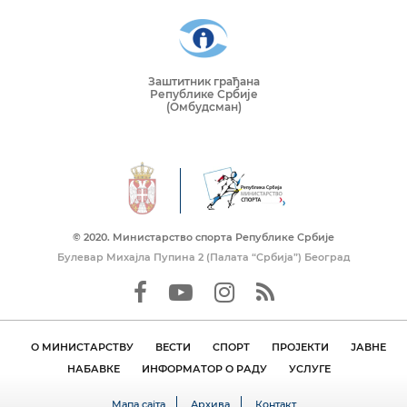
Заштитник грађана
Републике Србије
(Омбудсман)
© 2020. Mинистарство спорта Републике Србије
Булевар Михајла Пупина 2 (Палата “Србија”) Београд
О МИНИСТАРСТВУ
ВЕСТИ
СПОРТ
ПРОЈЕКТИ
ЈАВНЕ
НАБАВКЕ
ИНФОРМАТОР О РАДУ
УСЛУГЕ
Мапа сајта
Архива
Контакт