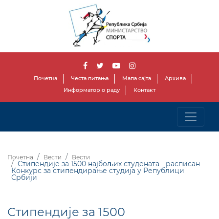
Почетна
Честа питања
Мапа сајта
Архива
Информатор о раду
Контакт
Почетна
Вести
Вести
Стипендије за 1500 најбољих студената - расписан
Конкурс за стипендирање студија у Републици
Србији
Стипендије за 1500