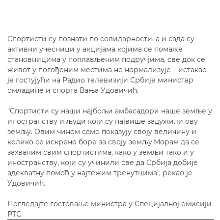
Спортисти су познати по солидарности, а и сада су
активни учесници у акцијама којима се помаже
становницима у поплављеним подручјима, све док се
живот у погођеним местима не нормализује – истакао
је гостујући на Радио телевизији Србије министар
омладине и спорта Вања Удовичић.
"Спортисти су наши најбољи амбасадори наше земље у
иностранству и људи који су највише задужили ову
земљу. Овим чином само показују своју величину и
колико се искрено боре за своју земљу.Морам да се
захвалим свим спортистима, како у земљи тако и у
иностранству, који су учинили све да Србија добије
адекватну помоћ у најтежим тренутцима", рекао је
Удовичић.
Погледајте гостовање министра у Специјалној емисији
РТС.