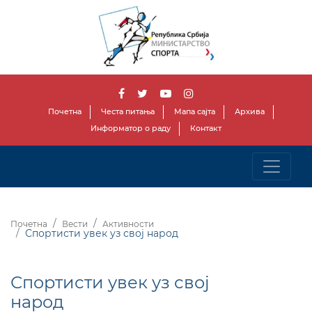
Почетна
Честа питања
Мапа сајта
Архива
Информатор о раду
Контакт
Почетна
Вести
Активности
Спортисти увек уз свој народ
Спортисти увек уз свој
народ