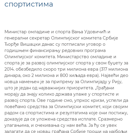
спортистима
Министар омладине и спорта Вања Удовичић и
генерални секретар Олимпијског комитета Србије
Ђорђе Вишацки данас су потписали уговор о
годишњем финансирању редовних програма
Олимпијског комитета. Министарство омладине и
спорта је за развој олимпијског спорта у свом буџету за
2014. обезбедило скоро три милиона евра (317 милиона
динара, око 2 милиона и 800 хиљада евра). Највећи део
новца намењен је за припрему за Олимпијаду у Рију,
што је један од најважнијих приоритета. „Грађани
морају да знају колико држава улаже у спортисте и
развој спорта. Ове године смо, упркос кризи, успели да
повећамо средства за Олимпијски комитет, који својим
радом са спортистима и резултатима које они постижу,
доказује да се уложена средства исплате. Сразмерно
улагањима, и очекивања су нам већа. Ја ћу се увек
залагати да се новац грађана Србије троши на најбољи