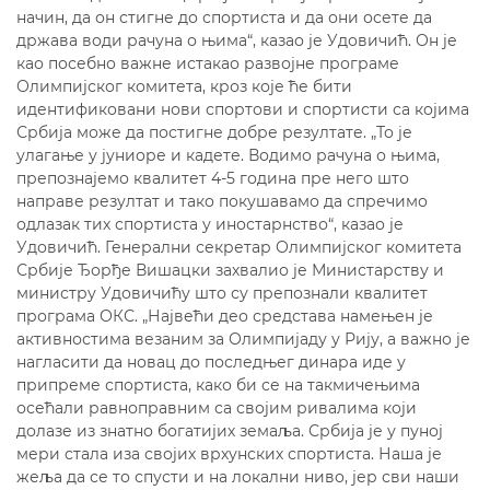
начин, да он стигне до спортиста и да они осете да
држава води рачуна о њима“, казао је Удовичић. Он је
као посебно важне истакао развојне програме
Олимпијског комитета, кроз које ће бити
идентификовани нови спортови и спортисти са којима
Србија може да постигне добре резултате. „То је
улагање у јуниоре и кадете. Водимо рачуна о њима,
препознајемо квалитет 4-5 година пре него што
направе резултат и тако покушавамо да спречимо
одлазак тих спортиста у иностарнство“, казао је
Удовичић. Генерални секретар Олимпијског комитета
Србије Ђорђе Вишацки захвалио је Министарству и
министру Удовичићу што су препознали квалитет
програма ОКС. „Највећи део средстава намењен је
активностима везаним за Олимпијаду у Рију, а важно је
нагласити да новац до последњег динара иде у
припреме спортиста, како би се на такмичењима
осећали равноправним са својим ривалима који
долазе из знатно богатијих земаља. Србија је у пуној
мери стала иза својих врхунских спортиста. Наша је
жеља да се то спусти и на локални ниво, јер сви наши