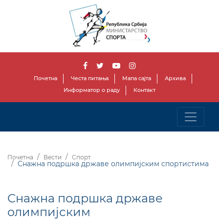
Почетна
Честа питања
Мапа сајта
Архива
Информатор о раду
Контакт
Почетна
Вести
Спорт
Снажна подршка државе олимпијским спортистима
Снажна подршка државе
олимпијским