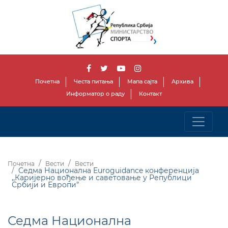
Почетна
Честа питања
Мапа сајта
Архива
Информатор о раду
Контакт
Почетна
Вести
Вести
Седма Национална Euroguidance конференцијa
,,Каријерно вођење и саветовање у Републици
Србији и Европи”
Седма Национална