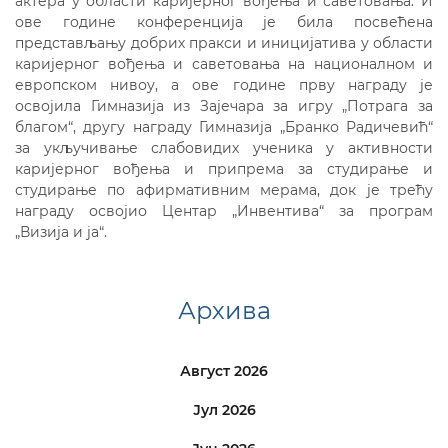
актера у области каријерног вођења и саветовања. И
ове године конференција је била посвећена
представљању добрих пракси и иницијатива у области
каријерног вођења и саветовања на националном и
европском нивоу, а ове године прву награду је
освојила Гимназија из Зајечара за игру „Потрага за
благом“, другу награду Гимназија „Бранко Радичевић“
за укључивање слабовидих ученика у активности
каријерног вођења и припрема за студирање и
студирање по афирмативним мерама, док је трећу
награду освојио Центар „Инвентива“ за програм
„Визија и ја“.
Архива
Август 2026
Јул 2026