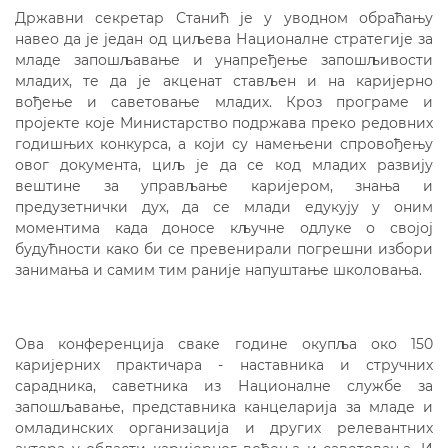
Државни секретар Станић је у уводном обраћању
навео да је један од циљева Националне стратегије за
младе запошљавање и унапређење запошљивости
младих, те да је акценат стављен и на каријерно
вођење и саветовање младих. Кроз програме и
пројекте које Министарство подржава преко редовних
годишњих конкурса, а који су намењени спровођењу
овог документа, циљ је да се код младих развију
вештине за управљање каријером, знања и
предузетнички дух, да се млади едукују у оним
моментима када доносе кључне одлуке о својој
будућности како би се превенирали погрешни избори
занимања и самим тим раније напуштање школовања.
Ова конференција сваке године окупља око 150
каријерних практичара - наставника и стручних
сарадника, саветника из Националне службе за
запошљавање, представника канцеларија за младе и
омладинских организација и других релевантних