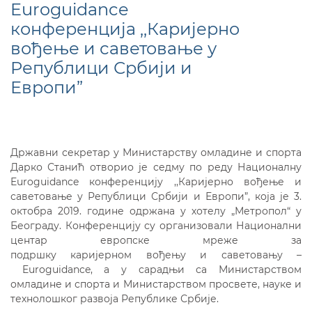
Euroguidance
конференцијa ,,Каријерно
вођење и саветовање у
Републици Србији и
Европи”
Државни секретар у Министарству омладине и спорта
Дарко Станић отворио је седму по реду Националну
Euroguidance
конференцију ,,Каријерно вођење и
саветовање у Републици Србији и Европи”, која је 3.
октобра 2019. године одржана у хотелу „Метропол“ у
Београду. Конференцију су организовали Национални
центар европске мреже за
подршку каријерном вођењу и саветовању –
Euroguidance
, а у сарадњи са Министарством
омладине и спорта и Министарством просвете, науке и
технолошког развоја Републике Србије.