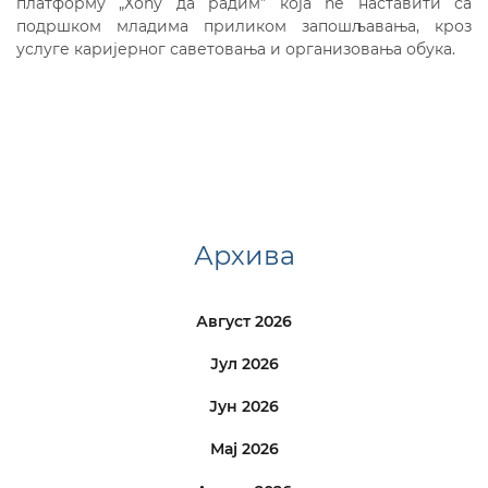
платформу „Хоћу да радим” која ће наставити са
подршком младима приликом запошљавања, кроз
услуге каријерног саветовања и организовања обука.
Архива
Август 2026
Јул 2026
Јун 2026
Мај 2026