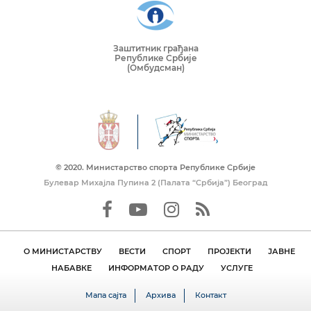
Заштитник грађана
Републике Србије
(Омбудсман)
© 2020. Mинистарство спорта Републике Србије
Булевар Михајла Пупина 2 (Палата “Србија”) Београд
О МИНИСТАРСТВУ
ВЕСТИ
СПОРТ
ПРОЈЕКТИ
ЈАВНЕ
НАБАВКЕ
ИНФОРМАТОР О РАДУ
УСЛУГЕ
Мапа сајта
Архива
Контакт