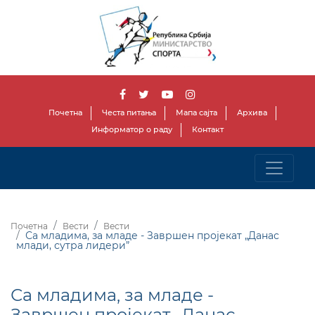
Почетна
Честа питања
Мапа сајта
Архива
Информатор о раду
Контакт
Почетна
Вести
Вести
Са младима, за младе - Завршен пројекат „Данас
млади, сутра лидери”
Са младима, за младе -
Завршен пројекат „Данас