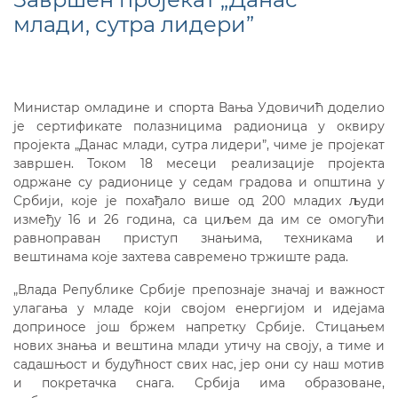
млади, сутра лидери”
Министар омладине и спорта Вања Удовичић доделио
је сертификате полазницима радионица у оквиру
пројекта „Данас млади, сутра лидери”, чиме је пројекат
завршен. Током 18 месеци реализације пројекта
одржане су радионице у седам градова и општина у
Србији, које је похађало више од 200 младих људи
између 16 и 26 година, са циљем да им се омогући
равноправан приступ знањима, техникама и
вештинама које захтева савремено тржиште рада.
„Влада Републике Србије препознаје значај и важност
улагања у младе који својом енергијом и идејама
доприносе још бржем напретку Србије. Стицањем
нових знања и вештина млади утичу на своју, а тиме и
садашњост и будућност свих нас, јер они су наш мотив
и покретачка снага. Србија има образоване,