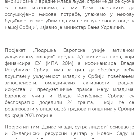
амбициозне и вредне младе људе, спремне да се суоче
са свим изазовима, а ми ћемо наставити да
ослушкујемо њихове потребе, улажемо у њихову
будућност и омогућимо да им се испуне снови, овде, у
нашој Србији”, изјавио је министар Вања Удовичић.
Пројекат „Подршка Европске уније активном
укључивању младих” вредан 4,7 милиона евра, који
финансира ЕУ (ИПА 2014) а кофинансира Влада
Републике Србије, има за циљ да обезбеди већу
друштвену укљученост младих у Србији повећањем
запослености, омладинских активности, радног
искуства и предузетничке праксе међу младима.
Европска унија и Влада Републике Србије су
бесповратно доделили 24 гранта, који ће се
реализовати у више од 35 градова и општина у Србији
до краја 2021. године.
Пројектни тим „Данас млади, сутра лидери” основао је
и Омладински ресурсни центар у Новом Саду и