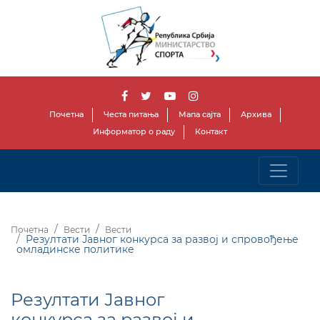
Почетна
Честа питања
Мапа сајта
Архива
Информатор о раду
Контакт
Почетна
Вести
Вести
Резултати Јавног конкурса за развој и спровођење
омладинске политике
Резултати Јавног
конкурса за развој и