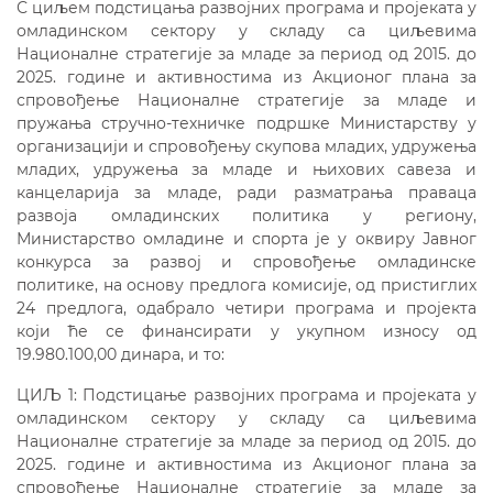
С циљем подстицања развојних програма и пројеката у
омладинском сектору у складу са циљевима
Националне стратегије за младе за период од 2015. до
2025. године и активностима из Акционог плана за
спровођење Националне стратегије за младе и
пружања стручно-техничке подршке Министарству у
организацији и спровођењу скупова младих, удружења
младих, удружења за младе и њихових савеза и
канцеларија за младе, ради разматрања праваца
развоја омладинских политика у региону,
Министарство омладине и спорта је у оквиру Јавног
конкурса за развој и спровођење омладинске
политике, на основу предлога комисије, од пристиглих
24 предлога, одабрало четири програма и пројекта
који ће се финансирати у укупном износу од
19.980.100,00 динара, и то:
ЦИЉ 1: Подстицање развојних програма и пројеката у
омладинском сектору у складу са циљевима
Националне стратегије за младе за период од 2015. до
2025. године и активностима из Акционог плана за
спровођење Националне стратегије за младе за