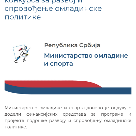
спровођење омладинске
политике
Министарство омладине и спорта донело је одлуку о
додели финансијских средстава за програме и
пројекте подршке развоју и спровођењу омладинске
политике.