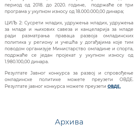
период од 2018. до 2020. године, подржаће се три
програма у укупном износу од 18.000.000,00 динара;
ЦИЉ 2: Сусрети младих, удружења младих, удружења
за младе и њихових савеза и канцеларија за младе
ради разматрања праваца развоја омладинских
политика у региону и учешћа у догађајима које тим
поводом организује Министарство омладине и спорта,
подржаће се један пројекат у укупном износу од
1.980.100,00 динара.
Резултате Jавног конкурса за развој и спровођење
омладинске политике можете преузети ОВДЕ.
ОВДЕ.
Резултате јавног конкурса можете преузети
Архива