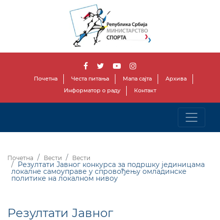
Почетна
Честа питања
Мапа сајта
Архива
Информатор о раду
Контакт
Почетна
Вести
Вести
Резултати Јавног конкурса за подршку јединицама
локалне самоуправе у спровођењу омладинске
политике на локалном нивоу
Резултати Јавног