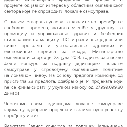
пројекте од јавног интереса у областима омладинског
сектора које ће спроводити локалне самоуправе.
С циљем стварања услова за квалитетно провођење
слободног времена, активно учешће у друштву, за
промоцију и упражњавање здравих и безбедних
стилова живота младих у ЈЛС и развијање једног или
више програма и успостављање одрживих и
економичних сервиса за младе, Министарство
омладине и спорта је, 25. јула 2019. године, расписало
Јавни конкурс за подршку јединицама локалне
самоуправе у спровођењу омладинске политике
на локалном нивоу. На основу предлога комисије, од
пристигла 28 предлога, одабрано је 14 пројеката који
ће се финансирати у укупном износу од 27.999.099,80
динара.
Честитамо свим јединицама локалне самоуправе
којима су одобрени пројекти и желимо пуно успеха у
спрођењу истих.
Резултате Јавног конкурса за подршку јединицама