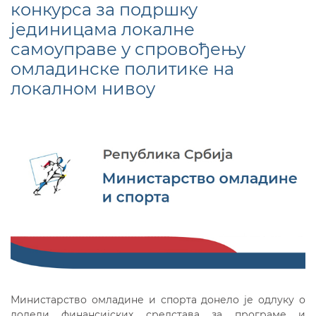
конкурса за подршку
јединицама локалне
самоуправе у спровођењу
омладинске политике на
локалном нивоу
Министарство омладине и спорта донело је одлуку о
додели финансијских средстава за програме и