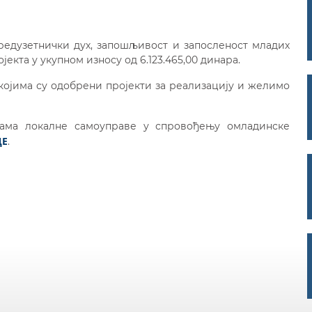
предузетнички дух, запошљивост и запосленост младих
екта у укупном износу од 6.123.465,00 динара.
којима су одобрени пројекти за реализацију и желимо
цама локалне самоуправе у спровођењу омладинске
ДЕ
.