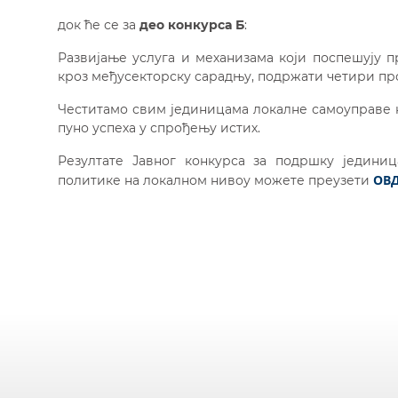
док ће се за
део конкурса Б
:
Развијање услуга и механизама који поспешују 
кроз међусекторску сарадњу, подржати четири прој
Честитамо свим јединицама локалне самоуправе 
пуно успеха у спрођењу истих.
Резултате Јавног конкурса за подршку једини
ОВ
политике на локалном нивоу можете преузети