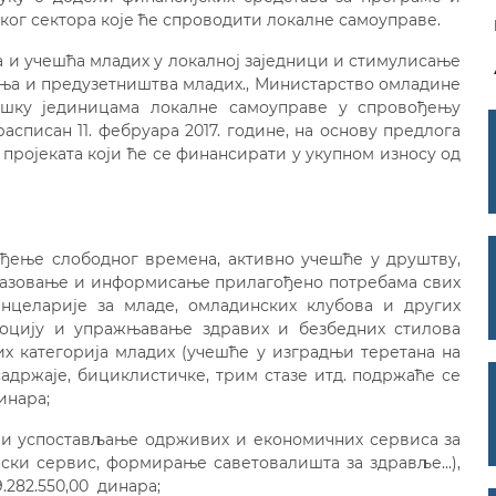
ког сектора које ће спроводити локалне самоуправе.
 и учешћа младих у локалној заједници и стимулисање
а и предузетништва младих., Министарство омладине
ршку јединицама локалне самоуправе у спровођењу
асписан 11. фебруара 2017. године, на основу предлога
 пројеката који ће се финансирати у укупном износу од
вођење слободног времена, активно учешће у друштву,
разовање и информисање прилагођено потребама свих
нцеларије за младе, омладинских клубова и других
моцију и упражњавање здравих и безбедних стилова
х категорија младих (учешће у изградњи теретана на
адржаје, бициклистичке, трим стазе итд. подржаће се
инара;
а и успостављање одрживих и економичних сервиса за
ски сервис, формирање саветовалишта за здравље...),
.282.550,00 динара;