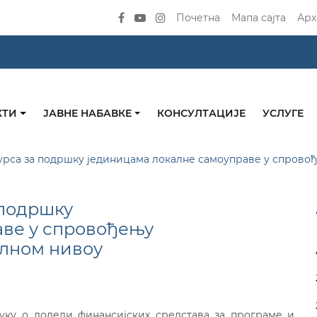
Почетна
Мапа сајта
Арх
КТИ
ЈАВНЕ НАБАВКЕ
КОНСУЛТАЦИЈЕ
УСЛУГЕ
курса за подршку јединицама локалне самоуправе у спрово
 подршку
аве у спровођењу
алном нивоу
уку о додели финансијских средстава за програме и