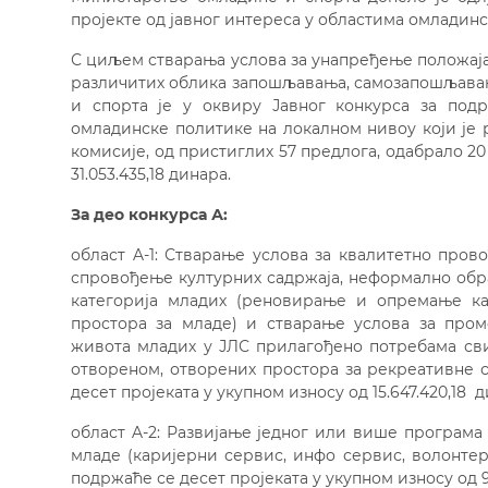
пројекте од јавног интереса у областима омладинс
С циљем стварања услова за унапређење положаја
различитих облика запошљавања, самозапошљавањ
и спорта је у оквиру Јавног конкурса за под
омладинске политике на локалном нивоу који је р
комисије, од пристиглих 57 предлога, одабрало 20
31.053.435,18 динара.
За део конкурса А:
област A-1: Стварање услова за квалитетно про
спровођење културних садржаја, неформално об
категорија младих (реновирање и опремање ка
простора за младе) и стварање услова за про
живота младих у ЈЛС прилагођено потребама сви
отвореном, отворених простора за рекреативне с
десет пројеката у укупном износу од 15.647.420,18 д
област A-2: Развијање једног или више програм
младе (каријерни сервис, инфо сервис, волонтер
подржаће се десет пројеката у укупном износу од 9