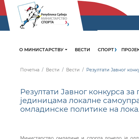
О МИНИСТАРСТВУ
ВЕСТИ
СПОРТ
ПРОЈЕ
Почетна
Вести
Вести
Резултати Јавног кон
Резултати Јавног конкурса за
јединицама локалне самоупр
омладинске политике на лок
Министарство омладине и спорта донело је одл