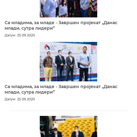
Са младима, за младе - Завршен пројекат „Данас
млади, сутра лидери”
Датум: 25.09.2020
Са младима, за младе - Завршен пројекат „Данас
млади, сутра лидери”
Датум: 25.09.2020