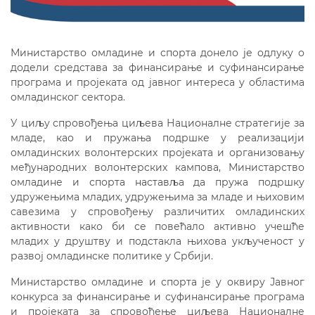
Министарство омладине и спорта донело је одлуку о
додели средстава за финансирање и суфинансирање
програма и пројеката од јавног интереса у областима
омладинског сектора.
У циљу спровођења циљева Националне стратегије за
младе, као и пружања подршке у реализацији
омладинских волонтерских пројеката и организовању
међународних волонтерских кампова, Министарство
омладине и спорта наставља да пружа подршку
удружењима младих, удружењима за младе и њиховим
савезима у спровођењу различитих омладинских
активности како би се повећало активно учешће
младих у друштву и подстакла њихова укљученост у
развој омладинске политике у Србији.
Министарство омладине и спорта је у оквиру Јавног
конкурса за финансирање и суфинансирање програма
и пројеката за спровођење циљева Националне