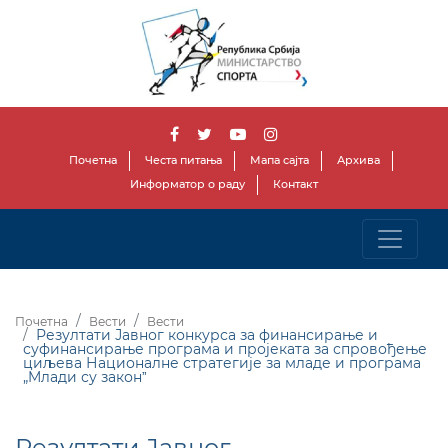
Почетна
Честа питања
Мапа сајта
Архива
Информатор о раду
Контакт
Почетна
Вести
Вести
Резултати Јавног конкурса за финансирање и
суфинансирање програма и пројеката за спровођење
циљева Националне стратегије за младе и програма
„Mлади су законˮ
Резултати Јавног