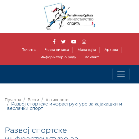
Почетна
Честа питања
Мапа сајта
Архива
Информатор о раду
Контакт
Почетна
Вести
Активности
Развој спортске инфраструктуре за кајакашки и
веслачки спорт
Развој спортске
инфраструктуре за