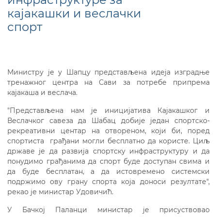
кајакашки и веслачки
спорт
Министру је у Шапцу представљена идеја изградње
тренажног центра на Сави за потребе припрема
кајакаша и веслача.
"Представљена нам је иницијатива Кајакашког и
Веслачког савеза да Шабац добије један спортско-
рекреативни центар на отвореном, који би, поред
спортиста грађани могли бесплатно да користе. Циљ
државе је да развија спортску инфраструктуру и да
понудимо грађанима да спорт буде доступан свима и
да буде бесплатан, а да истовремено системски
подржимо ову грану спорта која доноси резултате",
рекао је министар Удовичић.
У Бачкој Паланци министар је присуствовао