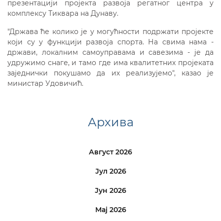
презентацији пројекта развоја регатног центра у
комплексу Тиквара на Дунаву.
"Држава ће колико је у могућности подржати пројекте
који су у функцији развоја спорта. На свима нама -
држави, локалним самоуправама и савезима - је да
удружимо снаге, и тамо где има квалитетних пројеката
заједнички покушамо да их реализујемо", казао је
министар Удовичић.
Архива
Август 2026
Јул 2026
Јун 2026
Мај 2026