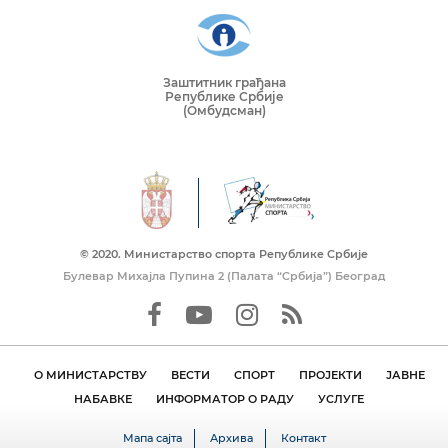
Заштитник грађана
Републике Србије
(Омбудсман)
© 2020. Mинистарство спорта Републике Србије
Булевар Михајла Пупина 2 (Палата “Србија”) Београд
О МИНИСТАРСТВУ
ВЕСТИ
СПОРТ
ПРОЈЕКТИ
ЈАВНЕ
НАБАВКЕ
ИНФОРМАТОР О РАДУ
УСЛУГЕ
Мапа сајта
Архива
Контакт