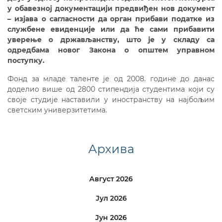
у обавезној документацији предвиђен нов документ
– изјавa о сагласности да орган прибави податке из
службене евиденције или да ће сами прибавити
уверење о држављанству, што је у складу са
одредбама новог Закона о општем управном
поступку.
Фонд за младе таленте је од 2008. године до данас
доделио више од 2800 стипендија студентима који су
своје студије наставили у иностранству на најбољим
светским универзитетима.
Архива
Август 2026
Јул 2026
Јун 2026