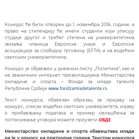
Конкурс ће бити отворен до 1. новембра 2016. године, а
право на стипендију ће имати студенти који уписују
студије другог и трећег степена на универзитетима
земаља чланица Европске уније и Европске
асоцијације за слободну трговину (ЕFTA) и на водећим
светским универзитетима.
Конкурс је објављен у дневном листу „Политика“, као и
на званичним интернет презентацијама Министарства
омладине и спорта – Фонда за младе таленте
www.fondzamladetalente.rs
Републике Србије
.
Текст конкурса, обавезан образац за пријаву на
конкурс, списак водећих светских универзитета, изјаву
о прибављању података и пример овлашћења за
ОВДЕ
потписивање уговора можете преузети
.
Министарство омладине и спорта обавештава младе
да је у односу на претходне године Текстом конкурса