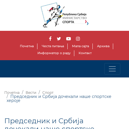
Почетна
Честа питања
Мапа сајта
Архива
Информатор о раду
Контакт
Почетна
Вести
Спорт
Председник и Србија дочекали наше спортске
хероје
Председник и Србија
дочекали наше спортске