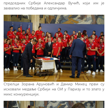
председник Србије Александар Вучић, који им је
захвалио на победама и одличјима.
Стрелци Зорана Аруновић и Дамир Микец први су
исковали медаље Србији на ОИ у Паризу и то злато у
микс конкуренцији.