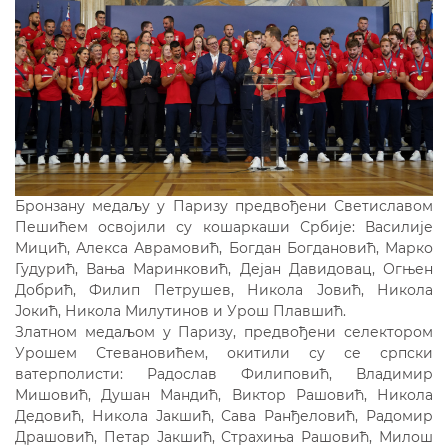
Бронзану медаљу у Паризу предвођени Светиславом
Пешићем освојили су кошаркаши Србије: Василије
Мицић, Алекса Аврамовић, Богдан Богдановић, Марко
Гудурић, Вања Маринковић, Дејан Давидовац, Огњен
Добрић, Филип Петрушев, Никола Јовић, Никола
Јокић, Никола Милутинов и Урош Плавшић.
Златном медаљом у Паризу, предвођени селектором
Урошем Стевановићем, окитили су се српски
ватерполисти: Радослав Филиповић, Владимир
Мишовић, Душан Мандић, Виктор Рашовић, Никола
Дедовић, Никола Јакшић, Сава Ранђеловић, Радомир
Драшовић, Петар Јакшић, Страхиња Рашовић, Милош