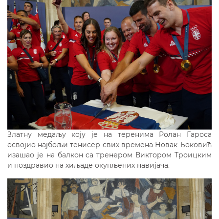
Златну медаљу коју је на теренима Ролан Гароса
освојио најбољи тенисер свих времена Новак Ђоковић
изашао је на балкон са тренером Виктором Троицким
и поздравио на хиљаде окупљених навијача.