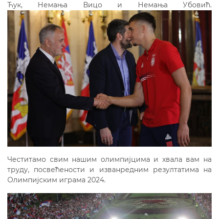
Ћук, Немања Вицо и Немања Убовић.
Честитамо свим нашим олимпијцима и хвала вам на
труду, посвећености и изванредним резултатима на
Олимпијским играма 2024.