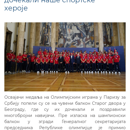
хероје
Освајачи медаља на Олимпијским играма у Паризу за
Србију попели су се на чувени балкон Старог двора у
Београду, где су их дочекали и поздравили
многобројни навијачи. Пре изласка на шампионски
балкон у згради Генералног секретаријата
председника Републике олимпијце је примио