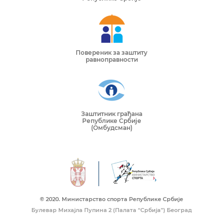
Повереник за заштиту
равноправности
Заштитник грађана
Републике Србије
(Омбудсман)
© 2020. Mинистарство спорта Републике Србије
Булевар Михајла Пупина 2 (Палата “Србија”) Београд