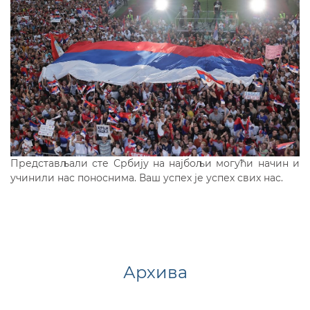
Представљали сте Србију на најбољи могући начин и
учинили нас поноснима. Ваш успех је успех свих нас.
Архива