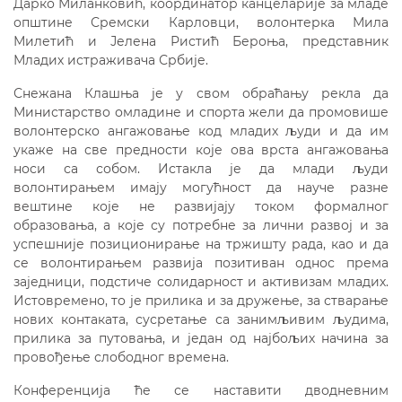
Дарко Миланковић, координатор канцеларије за младе
општине Сремски Карловци, волонтерка Мила
Милетић и Јелена Ристић Бероња, представник
Младих истраживача Србије.
Снежана Клашња је у свом обраћању рекла да
Министарство омладине и спорта жели да промовише
волонтерско ангажовање код младих људи и да им
укаже на све предности које ова врста ангажовања
носи са собом. Истакла је да млади људи
волонтирањем имају могућност да науче разне
вештине које не развијају током формалног
образовања, а које су потребне за лични развој и за
успешније позиционирање на тржишту рада, као и да
се волонтирањем развија позитиван однос према
заједници, подстиче солидарност и активизам младих.
Истовремено, то је прилика и за дружење, за стварање
нових контаката, сусретање са занимљивим људима,
прилика за путовања, и један од најбољих начина за
провођење слободног времена.
Конференција ће се наставити дводневним