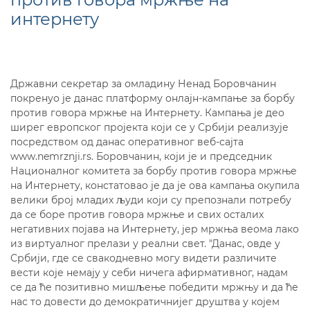
интернету
Државни секретар за омладину Ненад Боровчанин
покренуо је данас платформу онлајн-кампање за борбу
против говора мржње на Интернету. Кампања је део
ширег европског пројекта који се у Србији реализује
посредством од данас оперативног веб-сајта
www.nemrznji.rs. Боровчанин, који је и председник
Националног комитета за борбу против говора мржње
на Интернету, констатовао је да је ова кампања окупила
велики број младих људи који су препознали потребу
да се боре против говора мржње и свих осталих
негативних појава на Интернету, јер мржња веома лако
из виртуалног прелази у реални свет. "Данас, овде у
Србији, где се свакодневно могу видети различите
вести које немају у себи ничега афирмативног, надам
се да ће позитивно мишљење победити мржњу и да ће
нас то довести до демократичнијег друштва у којем