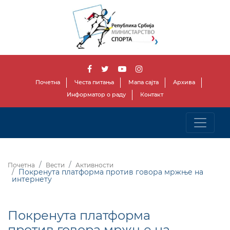
Почетна
Честа питања
Мапа сајта
Архива
Информатор о раду
Контакт
Почетна
Вести
Активности
Покренута платформа против говора мржње на
интернету
Покренута платформа
против говора мржње на