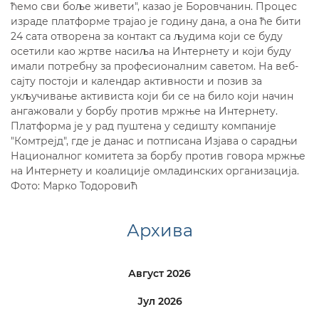
ћемо сви боље живети", казао је Боровчанин. Процес
израде платформе трајао је годину дана, а она ће бити
24 сата отворена за контакт са људима који се буду
осетили као жртве насиља на Интернету и који буду
имали потребну за професионалним саветом. На веб-
сајту постоји и календар активности и позив за
укључивање активиста који би се на било који начин
ангажовали у борбу против мржње на Интернету.
Платформа је у рад пуштена у седишту компаније
"Комтрејд", где је данас и потписана Изјава о сарадњи
Националног комитета за борбу против говора мржње
на Интернету и коалиције омладинских организација.
Фото: Марко Тодоровић
Архива
Август 2026
Јул 2026