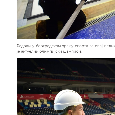
Радови у београдском храму спорта за овај велик
је актуелни олимпијски шампион.