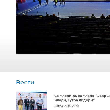
Вести
Са младима, за младе - Заврш
млади, сутра лидери”
Датум: 25.09.2020