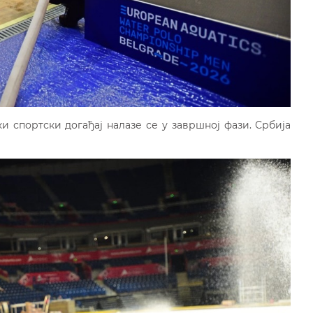
и спортски догађај налазе се у завршној фази. Србија