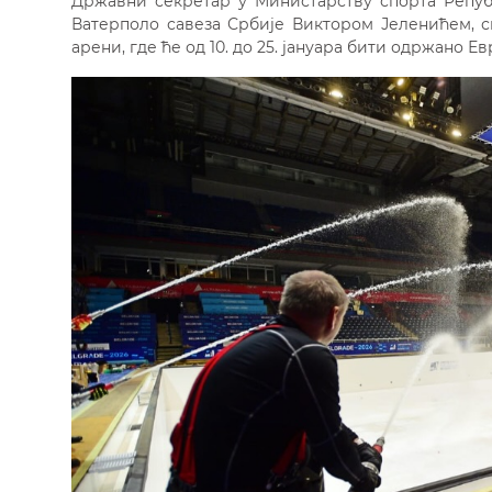
Државни секретар у Министарству спорта Репуб
Ватерполо савеза Србије Виктором Јеленићем, с
арени, где ће од 10. до 25. јануара бити одржано 