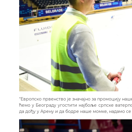
"Европско првенство је значајно за промоцију наш
ћемо у Београду угостити најбоље српске ватерп
да дођу у Арену и да бодре наше момке, надамо се н