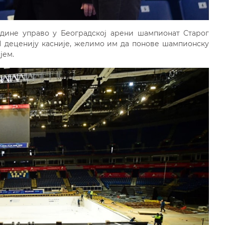
одине управо у Београдској арени шампионат Старог
 деценију касније, желимо им да понове шампионску
јем.