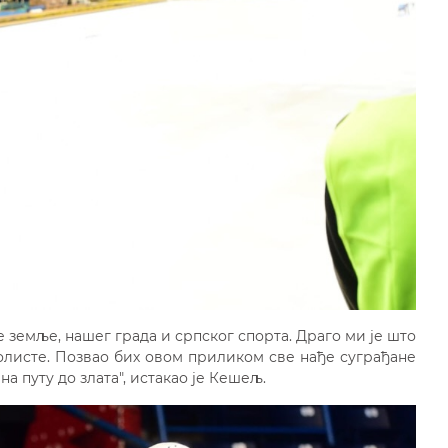
е земље, нашег града и српског спорта. Драго ми је што
олисте. Позвао бих овом приликом све нађе суграђане
а путу до злата", истакао је Кешељ.