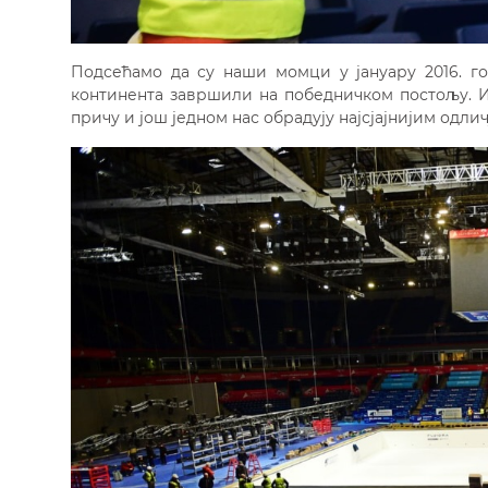
Подсећамо да су наши момци у јануару 2016. г
континента завршили на победничком постољу. И
причу и још једном нас обрадују најсјајнијим одлич