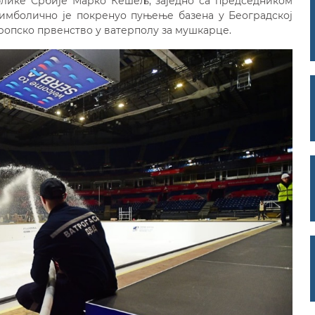
лике Србије Марко Кешељ, заједно са председником
имболично је покренуо пуњење базена у Београдској
Европско првенство у ватерполу за мушкарце.