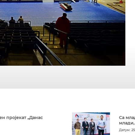
ен пројекат „Данас
Са мла
млади,
Датум: 25