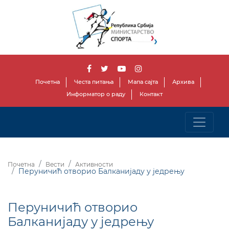
Почетна
Честа питања
Мапа сајта
Архива
Информатор о раду
Контакт
Почетна
Вести
Активности
Перуничић отворио Балканијаду у једрењу
Перуничић отворио
Балканијаду у једрењу