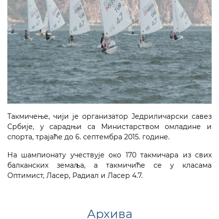
Такмичење, чији је организатор Једриличарски савез
Србије, у сарадњи са Министарством омладине и
спорта, трајаће до 6. септембра 2015. године.
На шампионату учествује око 170 такмичара из свих
балканских земаља, а такмичиће се у класама
Оптимист, Ласер, Радиал и Ласер 4.7.
Архива