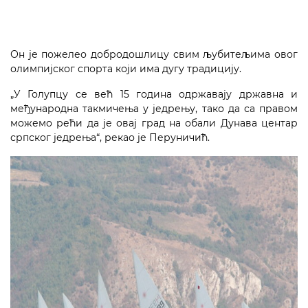
Он је пожелео добродошлицу свим љубитељима овог
олимпијског спорта који има дугу традицију.
„У Голупцу се већ 15 година одржавају државна и
међународна такмичења у једрењу, тако да са правом
можемо рећи да је овај град на обали Дунава центар
српског једрења“, рекао је Перуничић.