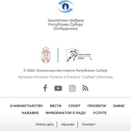
Заштитник грађана
Републике Србије
(Омбудсман)
© 2020. Mинистарство спорта Републике Србије
Булевар Михајла Пупина 2 (Палата “Србија”) Београд
О МИНИСТАРСТВУ
ВЕСТИ
СПОРТ
ПРОЈЕКТИ
ЈАВНЕ
НАБАВКЕ
ИНФОРМАТОР О РАДУ
УСЛУГЕ
Мапа сајта
Архива
Контакт