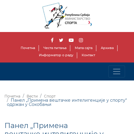
Почетна
Честа питања
Мапа сајта
Архива
Информатор о раду
Контакт
Почетна
Вести
Спорт
Панел „Примена вештачке интелигенције у спорту“
одржан у Сокобањи
Панел „Примена
вештачке интелигенције у