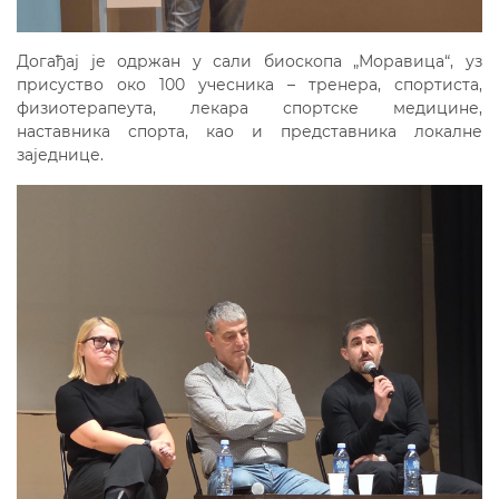
Догађај је одржан у сали биоскопа „Моравица“, уз
присуство око 100 учесника – тренера, спортиста,
физиотерапеута, лекара спортске медицине,
наставника спорта, као и представника локалне
заједнице.