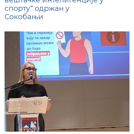
спорту“ одржан у
Сокобањи