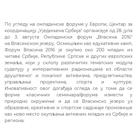
По угледу на омладинске форуме у Европи, Центар за
координацију „Уједињена Србија" организује од 28. јула
до 3. августа Омладински форум „Власина 2016"
на Власинском језеру. Осмишљен као едукативни камп,
Форум Власина 2016 је окупио око 200 младих из
читаве Србије, Републике Српске и других европских
земаља, који у склопу различитих тематских модула
суделују у интерактивним радионицама из области
друштвеног и локалног активизма, предузетништва,
управљања пројектима, спорта и културе.
Иновативност овог догађаја огледа се у томе да се
форма класичних семинара/форума измести у
природно окружење и да се Власинско језеро уз
образовне, креативне и спортске садржаје промовише
као ново место окупљања активних младих из Србије и
региона.