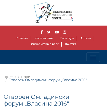
Почетна
Честа питања
Мапа сајта
Архива
Информатор о раду
Контакт
Почетна
Вести
Отворен Омладински форум „Власина 2016"
Отворен Омладински
форум „Власина 2016"