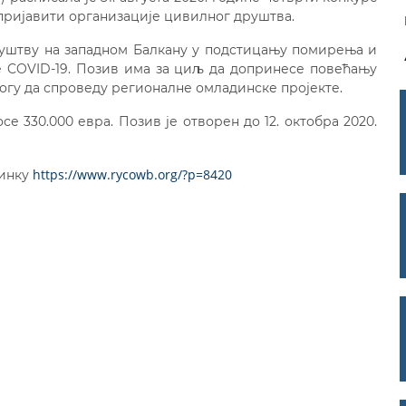
 пријавити организације цивилног друштва.
уштву на западном Балкану у подстицању помирења и
 COVID-19. Позив има за циљ да допринесе повећању
огу да спроведу регионалне омладинске пројекте.
е 330.000 евра. Позив је отворен до 12. октобра 2020.
https://www.rycowb.org/?p=8420
линку