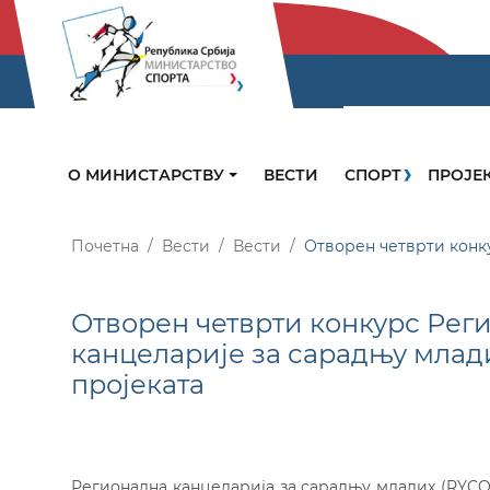
О МИНИСТАРСТВУ
ВЕСТИ
СПОРТ
ПРОЈЕ
Почетна
Вести
Вести
Отворен четврти конк
Отворен четврти конкурс Рег
канцеларије за сарадњу мла
пројеката
Регионална канцеларија за сарадњу младих (RYCO) 