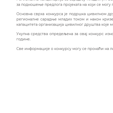
за подношење предлога пројеката на који се могу
Основна сврха конкурса је подршка цивилном др
регионалне сарадње младих током и након кризе
капацитета организација цивилног друштва које м
Укупна средства опредељена за овај конкурс износ
године.
Све информације о конкурсу могу се пронаћи на 