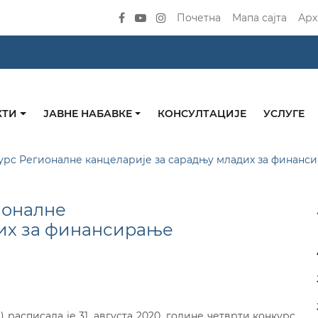
Почетна
Мапа сајта
Арх
КТИ
ЈАВНЕ НАБАВКЕ
КОНСУЛТАЦИЈЕ
УСЛУГЕ
урс Регионалне канцеларије за сарадњу младих за финанси
ионалне
дих за финансирање
расписала је 31. августа 2020. године четврти конкурс