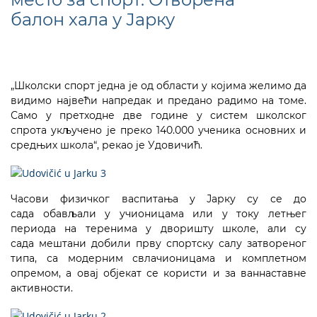
балон хала у Јарку
„Школски спорт једна је од области у којима желимо да
видимо највећи напредак и предано радимо на томе.
Само у претходне две године у систем школског
спрота укључено је преко 140.000 ученика основних и
средњих школа“, рекао је Удовичић.
Часови физичког васпитања у Јарку су се до
сада обављали у учионицама или у току летњег
периода на теренима у дворишту школе, али су
сада мештани добили прву спортску салу затвореног
типа, са модерним свлачионицама и комплетном
опремом, а овај објекат се користи и за ваннаставне
активности.