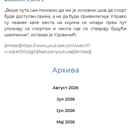
„Више пута сам поновио да ми је основни циљ да спорт
буде доступан свима, а не да буде привилегија. Управо
су овакве хале места на којима се млади први пут
упознају са спортом и места где се стварају будући
шампиони“, истакао је Удовичић.
[embed]https://www.youtube.com/watch?
v=zdck0SOzIgE&feature=youtu.be[/embed]
Архива
Август 2026
Јул 2026
Јун 2026
Мај 2026