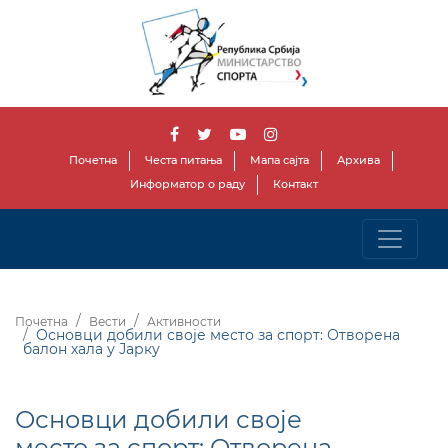
Почетна
Честа питања
Мапа сајта
Архива
Информатор о раду
Контакт
Почетна
Вести
Активности
Основци добили своје место за спорт: Отворена
балон хала у Јарку
Основци добили своје
место за спорт: Отворена