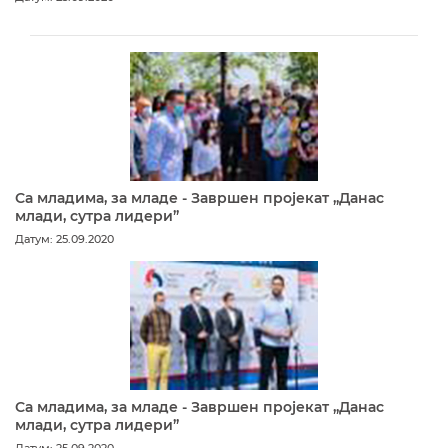
Са младима, за младе - Завршен пројекат „Данас
млади, сутра лидери”
Датум: 25.09.2020
Са младима, за младе - Завршен пројекат „Данас
млади, сутра лидери”
Датум: 25.09.2020