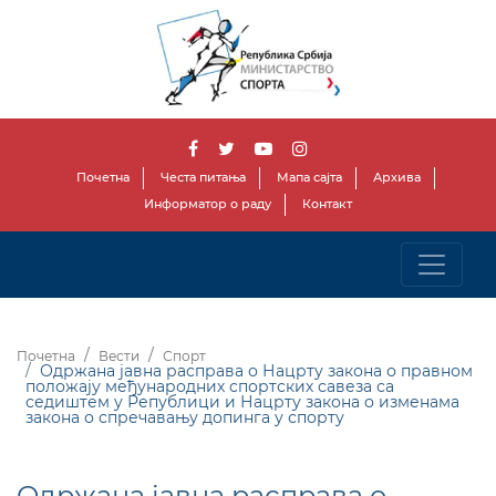
Почетна
Честа питања
Мапа сајта
Архива
Информатор о раду
Контакт
Почетна
Вести
Спорт
Одржана јавна расправа о Нацрту закона о правном
положају међународних спортских савеза са
седиштем у Републици и Нацрту закона о изменама
закона о спречавању допинга у спорту
Одржана јавна расправа о