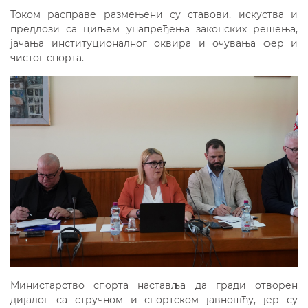
Током расправе размењени су ставови, искуства и
предлози са циљем унапређења законских решења,
јачања институционалног оквира и очувања фер и
чистог спорта.
Министарство спорта наставља да гради отворен
дијалог са стручном и спортском јавношћу, јер су