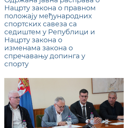
Нацрту закона о правном
положају међународних
спортских савеза са
седиштем у Републици и
Нацрту закона о
изменама закона о
спречавању допинга у
спорту