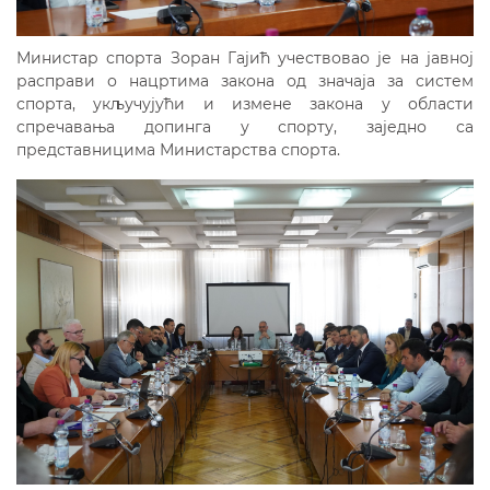
Министар спорта Зоран Гајић учествовао је на јавној
расправи о нацртима закона од значаја за систем
спорта, укључујући и измене закона у области
спречавања допинга у спорту, заједно са
представницима Министарства спорта.