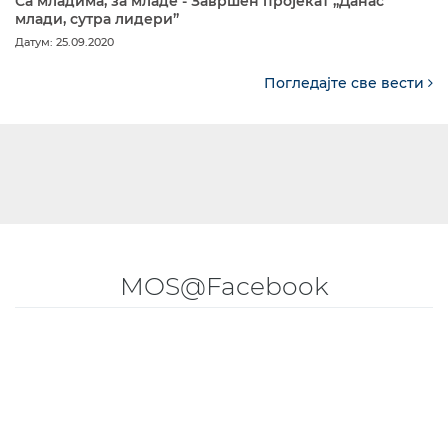
Са младима, за младе - Завршен пројекат „Данас
млади, сутра лидери”
Датум: 25.09.2020
Погледајте све вести
MOS@Facebook