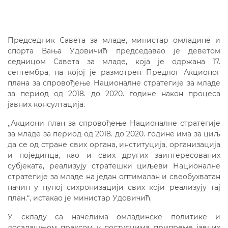
Председник Савета за младе, министар омладине и
спорта Вања Удовичић председавао је деветом
седницом Савета за младе, која је одржана 17.
септембра, на којој је размотрен Предлог Акционог
плана за спровођење Националне стратегије за младе
за период од 2018. до 2020. године након процеса
јавних консултација.
,,Акциони план за спровођење Националне стратегије
за младе за период од 2018. до 2020. године има за циљ
да се од стране свих органа, институција, организација
и појединца, као и свих других заинтересованих
субјеката, реализују стратешки циљеви Националне
стратегије за младе на један оптималан и свеобухватан
начин у пуној сихронизацији свих који реализују тај
план.“, истакао је министар Удовичић.
У складу са начелима омладинске политике и
досадашњом праксом у поступцима припреме јавних