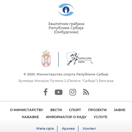
Заштитник грађана
Републике Србије
(Омбудсман)
© 2020. Mинистарство спорта Републике Србије
Булевар Михајла Пупина 2 (Палата “Србија”) Београд
О МИНИСТАРСТВУ
ВЕСТИ
СПОРТ
ПРОЈЕКТИ
ЈАВНЕ
НАБАВКЕ
ИНФОРМАТОР О РАДУ
УСЛУГЕ
Мапа сајта
Архива
Контакт