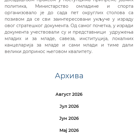
политика, Министарство омладине и спорта
организовало је до сада пет округлих столова са
позивом да се сви заинтересовани укључе у израду
овог стратешког документа. Од самог почетка, у изради
документа учествовали су и представници удружења
младих и за младе, савеза, институција, локалних
канцеларија за младе и сами млади и тиме дали
велики допринос његовом квалитету.
Архива
Август 2026
Јул 2026
Јун 2026
Мај 2026