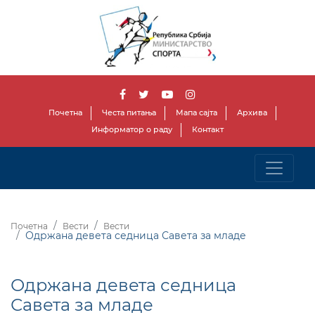
Почетна
Честа питања
Мапа сајта
Архива
Информатор о раду
Контакт
Почетна
Вести
Вести
Одржана девета седница Савета за младе
Одржана девета седница
Савета за младе