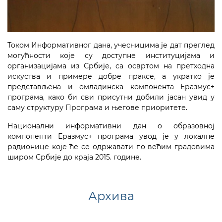
Током Информативног дана, учесницима је дат преглед
могућности које су доступне институцијама и
организацијама из Србије, са освртом на претходна
искуства и примере добре праксе, а укратко је
представљена и омладинска компонента Еразмус+
програма, како би сви присутни добили јасан увид у
саму структуру Програма и његове приоритете.
Национaлни информативни дан о образовној
компоненти Еразмус+ програма увод је у локалне
радионице које ће се одржавати по већим градовима
широм Србије до краја 2015. године.
Архива