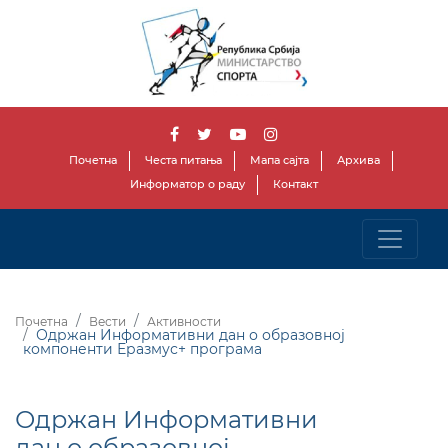
Почетна
Честа питања
Мапа сајта
Архива
Информатор о раду
Контакт
Почетна
Вести
Активности
Одржан Информативни дан о образовној
компоненти Еразмус+ програма
Одржан Информативни
дан о образовној