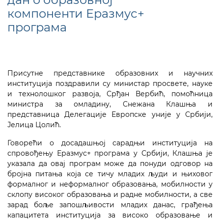
компоненти Еразмус+
програма
Присутне представнике образовних и научних
институција поздравили су министар просвете, науке
и технолошког развоја, Срђан Вербић, помоћница
министра за омладину, Снежана Клашња и
представница Делегације Европске уније у Србији,
Јелица Цолић.
Говорећи о досадашњој сарадњи институција на
спровођењу Еразмус+ програма у Србији, Клашња је
указала да овај програм може да понуди одговор на
бројна питања која се тичу младих људи и њиховог
формалног и неформалног образовања, мобилности у
склопу високог образовања и радне мобилности, а све
зарад боље запошљивости младих данас, грађења
капацитета институција за високо образовање и