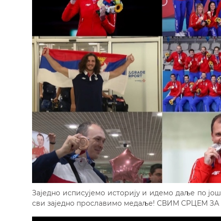
Заједно исписујемо историју и идемо даље по још
сви заједно прославимо медаље! СВИМ СРЦЕМ ЗА