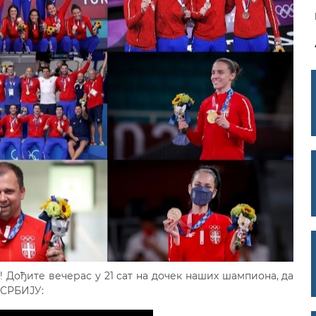
! Дођите вечерас у 21 сат на дочек наших шампиона, да
 СРБИЈУ: