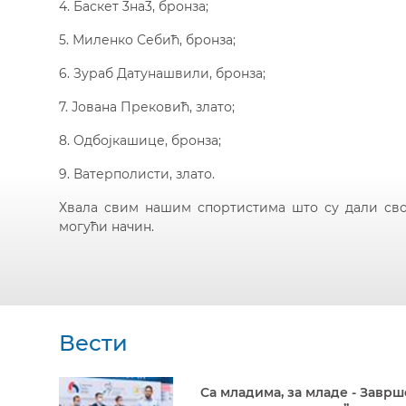
4. Баскет 3на3, бронза;
5. Миленко Себић, бронза;
6. Зураб Датунашвили, бронза;
7. Јована Прековић, злато;
8. Одбојкашице, бронза;
9. Ватерполисти, злато.
Хвала свим нашим спортистима што су дали сво
могући начин.
Вести
Са младима, за младе - Заврш