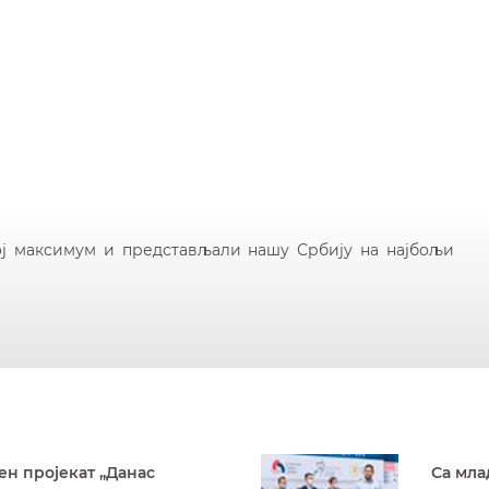
ј максимум и представљали нашу Србију на најбољи
ен пројекат „Данас
Са мла