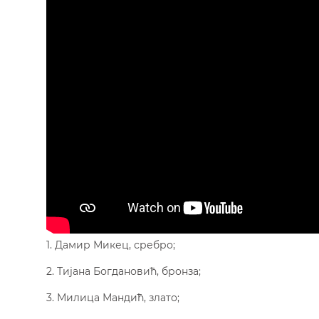
1. Дамир Микец, сребро;
2. Тијана Богдановић, бронза;
3. Милица Мандић, злато;