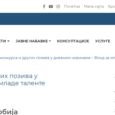
Почетна
Мапа сајта
Арх
КТИ
ЈАВНЕ НАБАВКЕ
КОНСУЛТАЦИЈЕ
УСЛУГЕ
онкурса и других позива у дневним новинама – Фонд за м
их позива у
младе таленте