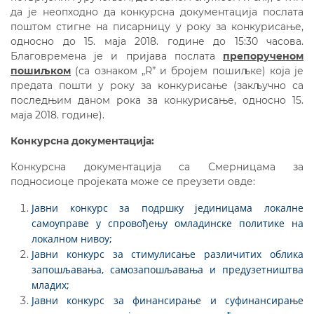
да је неопходно да конкурсна документација послата
поштом стигне на писарницу у року за конкурисање,
односно до 15. маја 2018. године до 15:30 часова.
Благовремена је и пријава послата
препорученом
пошиљком
(са ознаком „R” и бројем пошиљке) која је
предата пошти у року за конкурисање (закључно са
последњим даном рока за конкурисање, односно 15.
маја 2018. године).
Конкурсна документација:
Конкурсна документација са Смерницама за
подносиоце пројеката може се преузети овде:
Јавни конкурс за подршку јединицама локалне
самоуправе у спровођењу омладинске политике на
локалном нивоу;
Jавни конкурс за стимулисање различитих облика
запошљавања, самозапошљавања и предузетништва
младих;
Jавни конкурс за финансирање и суфинансирање