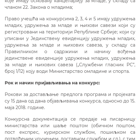
које имају основану канцеларију за младе, у складу са
чланом 22. Закона о младима;
Право учешћа на конкурсима 2, 3, 4 и 5 имају удружења
младих, удружења за младе и њихови савези који су
регистровани на територији Републике Србије; који су
уписани у Јединствену евиденцију удружења младих,
удружења зa младе и њихових савеза, у складу са
Правилником о садржини и начину вођења
јединствене евиденције удружења младих, удружења
за младе и њихових савеза („Службени гласник РС”,
број 1/12) коју води Министарство омладине и спорта.
Рок и начин пријављивања на конкурс:
Рокови за достављање предлога програма и пројеката
су 15 дана од дана објављивања конкурса, односно до 15.
маја 2018. године.
Конкурсна документација се предаје на писарницу
министарства или шаље поштом (обичном поштом,
пост експрес, курирском службом, пошиљком са
потврђеним уручењем, доставном службом и сл.), с тим