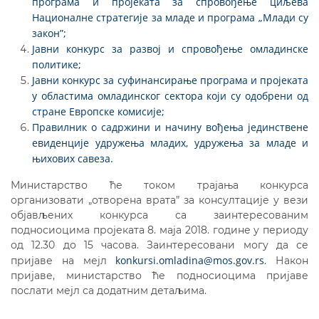
програма и пројеката за спровођење циљева
Националне стратегије за младе и програма „Млади су
закон”;
Jавни конкурс за развој и спровођење омладинске
политике;
Јавни конкурс за суфинансирање програма и пројеката
у областима омладинског сектора који су одобрени од
стране Европске комисије
;
Правилник о садржини и начину вођења јединствене
евиденције удружења младих, удружења за младе и
њихових савеза.
Министарство ће током трајања конкурса
организовати „отворена врата” за консултације у вези
објављених конкурса са заинтересованим
подносиоцима пројеката 8. маја 2018. године у периоду
од 12.30 до 15 часова. Заинтересовани могу да се
konkursi.omladina@mos.gov.rs
пријаве на мејл
. Након
пријаве, министарство ће подносиоцима пријаве
послати мејл са додатним детаљима.