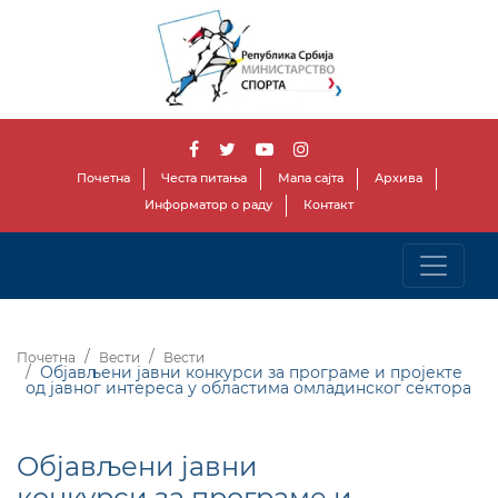
Почетна
Честа питања
Мапа сајта
Архива
Информатор о раду
Контакт
Почетна
Вести
Вести
Објављени јавни конкурси за програме и пројекте
од јавног интереса у областима омладинског сектора
Објављени јавни
конкурси за програме и