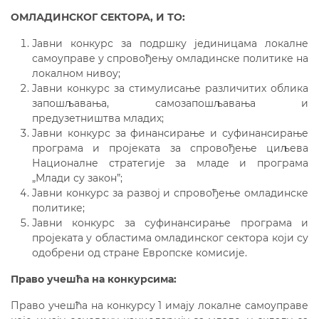
ОМЛАДИНСКОГ СЕКТОРА,
И ТО:
Јавни конкурс за подршку јединицама локалне
самоуправе у спровођењу омладинске политике на
локалном нивоу;
Jавни конкурс за стимулисање различитих облика
запошљавања, самозапошљавања и
предузетништва младих;
Jавни конкурс за финансирање и суфинансирање
програма и пројеката за спровођење циљева
Националне стратегије за младе и програма
„Млади су закон”;
Jавни конкурс за развој и спровођење омладинске
политике;
Јавни конкурс за суфинансирање програма и
пројеката у областима омладинског сектора који су
одобрени од стране Европске комисије.
Право учешћа на конкурсима:
Право учешћа на конкурсу 1 имају локалне самоуправе