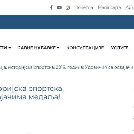
Почетна
Мапа сајта
Арх
КТИ
ЈАВНЕ НАБАВКЕ
КОНСУЛТАЦИЈЕ
УСЛУГЕ
а, историјска спортска, 2016. година: Удовичић са освајач
ријска спортска,
вајачима медаља!