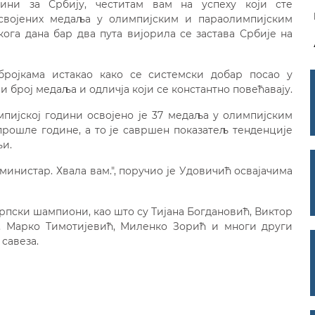
дини за Србију, честитам вам на успеху који сте
својених медаља у олимпијским и параолимпијским
ога дана бар два пута вијорила се застава Србије на
ројкама истакао како се системски добар посао у
и број медаља и одличја који се константно повећавају.
мпијској години освојено је 37 медаља у олимпијским
рошле године, а то је савршен показатељ тенденције
љи.
министар. Хвала вам.", поручио је Удовичић освајачима
пски шампиони, као што су Тијана Богдановић, Виктор
, Марко Тимотијевић, Миленко Зорић и многи други
савеза.