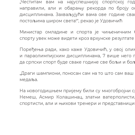
„Честитам вам на најуспешнијој спортској го
направили, али и обарању рекорда по броју о
дисциплинама. Захваљујући вама ове године свак
постољима широм света!“, рекао је Удовичић
Министар омладине и спорта је чињеничним б
спорту увек може видети кроз врхунске резултате 
Поређења ради, како каже Удовичић, у овој оли
и параолимпијским дисциплинама, 7 више него п
да српски спорт буде сваке године све бољи и бо
„Драги шампиони, поносан сам на то што сам ваш 
медаља.
На новогодишњем пријему били су многобројни ср
Немеш, Aсмир Колашинац, златни ватерполисти
спортисти, али и њихови тренери и представници 