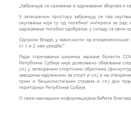
„Забрањује се сазивање и одржавање зборова и с
У затвореном простору забрањују се сва окупља
окупљања која су од посебног интереса за рад 
одржавање посебно одобрење, у складу са овом о
Одлуком Владе, у зависности од епидемиолошке 
ст. 1. и 2. ове уредбе.”
Ради спречавања ширења заразне болести COVI
Републике Србије није дозвољено обављање спорт
сл.) у затвореним спортским објектима (фискулту
заводима надлежним за спорт и сл.) и на отворен
трим и бициклистичким стазама и сл.) док тра
територији Републике Србије.
О свим накнадним информацијама бићете благов