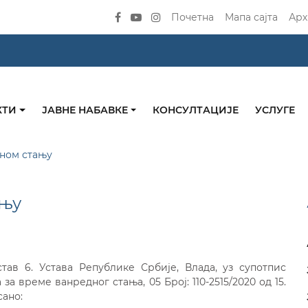
Почетна
Мапа сајта
Арх
КТИ
ЈАВНЕ НАБАВКЕ
КОНСУЛТАЦИЈЕ
УСЛУГЕ
ном стању
ању
тав 6. Устава Републике Србије, Влада, уз супотпис
 време ванредног стања, 05 Број: 110-2515/2020 од 15.
сано: