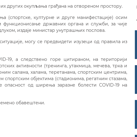
вих других окупљања грађана на отвореном простору.
ња (спортске, културне и друге манифестације) осим
и функционисање државних органа и служби, за чије
длуком, издаје министар унутрашњих послова.
ситуације, могу се предвидети изузеци од правила из
D-19, а следствено горе цитираном, на територији
ских активности (тренинга, утакмица, мечева, трка и
рним салама, халама, теретанама, спортским центрима,
им спортским објектима (стадионима, регатним стазама,
је опасност од ширења заразне болести COVID-19 на
ремено обавештени.