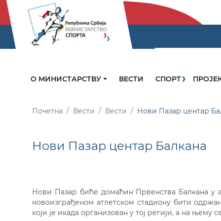
О МИНИСТАРСТВУ
ВЕСТИ
СПОРТ
ПРОЈЕ
Почетна
Вести
Вести
Нови Пазар центар Ба
Нови Пазар центар Балкана
Нови Пазар биће домаћин Првенства Балкана у атле
новоизграђеном атлетском стадиону бити одржана 
који је икада организован у тој регији, а на њему с