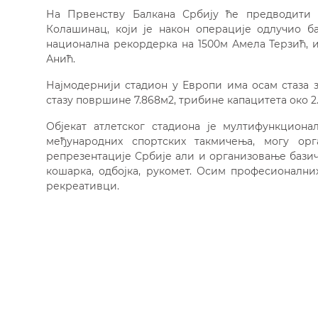
На Првенству Балкана Србију ће предводити ос
Колашинац, који је након операције одлучио б
национална рекордерка на 1500м Амела Терзић, 
Анић.
Најмодернији стадион у Европи има осам стаза з
стазу површине 7.868м2, трибине капацитета око 2.
Објекат атлетског стадиона је мултифункцион
међународних спортских такмичења, могу орг
репрезентације Србије али и организовање базич
кошарка, одбојка, рукомет. Осим професионални
рекреативци.