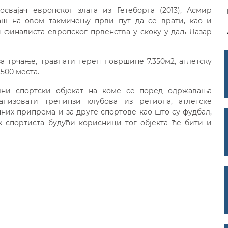
вајач европског злата из Гетеборга (2013), Асмир
аш на овом такмичењу први пут да се врати, као и
и финалиста европског првенства у скоку у даљ Лазар
а трчање, травнати терен површине 7.350м2, атлетску
500 места.
ални спортски објекат на коме се поред одржавања
анизовати тренинзи клубова из региона, атлетске
них припрема и за друге спортове као што су фудбал,
х спортиста будући корисници тог објекта ће бити и