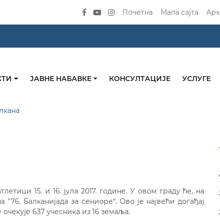
Почетна
Мапа сајта
Арх
КТИ
ЈАВНЕ НАБАВКЕ
КОНСУЛТАЦИЈЕ
УСЛУГЕ
лкана
тици 15. и 16. јула 2017. године. У овом граду ће, на
"76. Балканијада за сениоре“. Ово је највећи догађај
е очекује 637 учесника из 16 земаља.