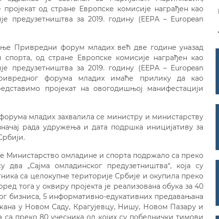
пројекат од стране Европске комисије награђен као
е предузетништва за 2019. годину (ЕЕPА – European
жење Привредни форум младих већ две године уназад
 спорта, од стране Европске комисије награђен као
е предузетништва за 2019. годину (ЕЕPА – European
 Привредног форума младих имаће прилику да као
редставимо пројекат на овогодишњој манифестацији
орума младих захвалила се министру и министарству
значај рада удружења и дата подршка иницијативу за
Србији.
у је Министарство омладине и спорта подржало са преко
у два „Сајма омладинског предузетништва“, која су
ника са целокупне територије Србије и окупила преко
ред тога у оквиру пројекта је реализована обука за 40
ног бизниса, 5 информативно-едукативних предавањана
жана у Новом Саду, Крагујевцу, Нишу, Новом Пазару и
а са преко 80 учесника од којих су победнички тимови