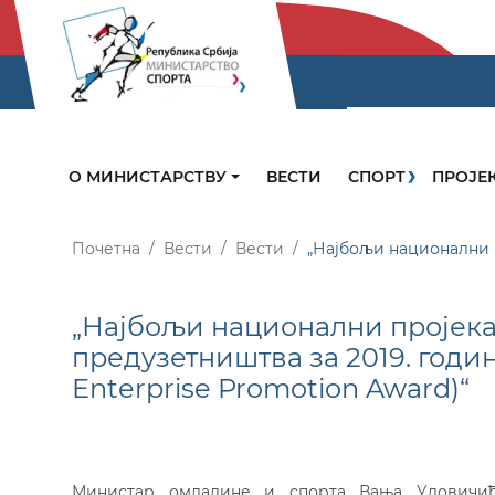
О МИНИСТАРСТВУ
ВЕСТИ
СПОРТ
ПРОЈЕ
Почетна
Вести
Вести
„Најбољи национални п
„Најбољи национални пројека
предузетништва за 2019. годи
Enterprise Promotion Award)“
Министар омладине и спорта Вања Удовичић