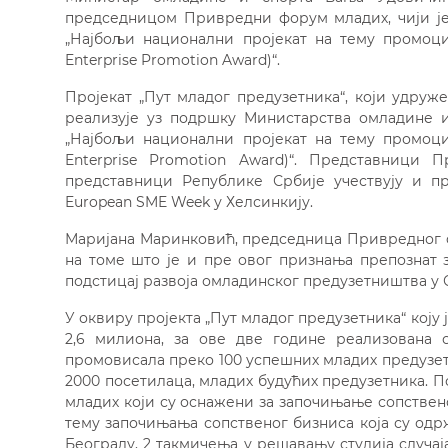
председницом Привредни форум младих, чији је 
„Најбољи национални пројекат на тему промоциј
Enterprise Promotion Award)“.
Пројекат „Пут младог предузетника“, који удру
реализује уз подршку Министарства омладине и
„Најбољи национални пројекат на тему промоциј
Enterprise Promotion Award)“. Представници
представници Републике Србије учествују и п
European SME Week у Хелсинкију.
Маријана Маринковић, председница Привредног ф
на томе што је и пре овог признања препознат 
подстицај развоја омладинског предузетништва у 
У оквиру пројекта „Пут младог предузетника“ кој
2,6 милиона, за ове две године реализована с
промовисала преко 100 успешних младих предузет
2000 посетилаца, младих будућих предузетника. По
младих који су оснажени за започињање сопстве
тему започињања сопственог бизниса која су одр
Београду, 2 такмичења у решавању студија случај