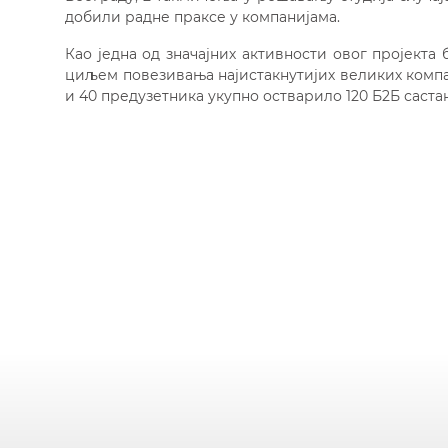
добили радне праксе у компанијама.
Као једна од значајних активности овог пројекта 
циљем повезивања најистакнутијих великих компан
и 40 предузетника укупно остварило 120 Б2Б састан