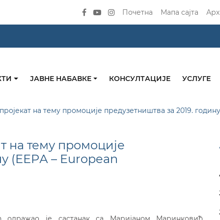
Почетна
Мапа сајта
Арх
КТИ
ЈАВНЕ НАБАВКЕ
КОНСУЛТАЦИЈЕ
УСЛУГЕ
ројекат на тему промоције предузетништва за 2019. годину 
т на тему промоције
ну (ЕЕPА – European
 одражао је састанак са Маријаном Маринковић,