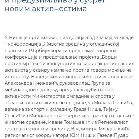
новим активностима
У Нишу је организован низ догађаја од значаја за младе
– конференција „Животна средина у омладинској
политици Р.Србије-кораци пред нама“, завршна
конференција и представљање пројекта „Борци
против мржње“ и консултативни састанак регионалних
активиста у оквиру кампање против говора мржње на
интернету. Наведеним активностима присуствовала је
Александра Кнежевић, руководилац Групе за
међународни сарадњу, представљајући најпре
активности Министарства омладине и спорта у
области заштите животне средине, уз Милана Пешића,
већника за спорт и омладину Града Ниша, Тијану
Спасић из Министарства енергетике, развоја и заштите
животне средине, Иване Томашевић из Регионалног
центра за животну средину, Владимира Младеновића,
регионалног координатора КЗМ Ниш и Газеле Пудар