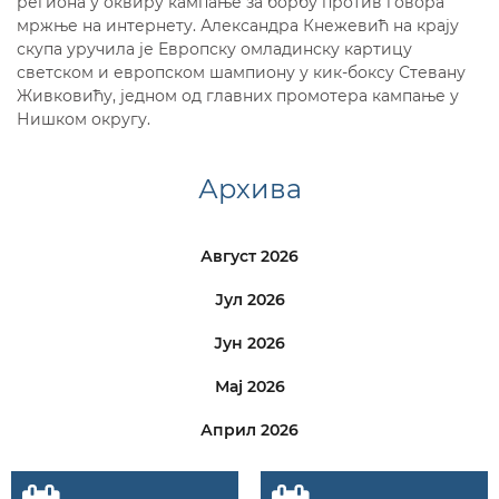
региона у оквиру кампање за борбу против говора
мржње на интернету. Александра Кнежевић на крају
скупа уручила је Европску омладинску картицу
светском и европском шампиону у кик-боксу Стевану
Живковићу, једном од главних промотера кампање у
Нишком округу.
Архива
Август 2026
Јул 2026
Јун 2026
Мај 2026
Април 2026