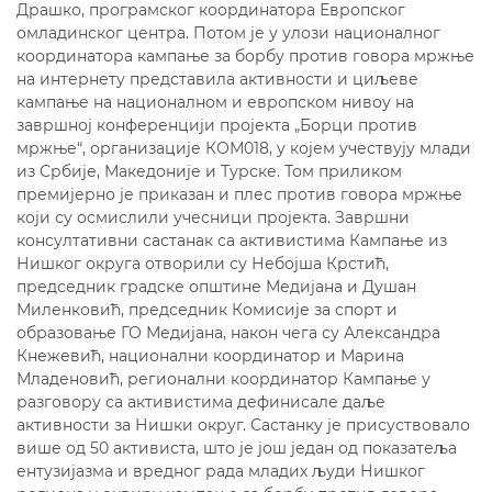
Драшко, програмског координатора Европског
омладинског центра. Потом је у улози националног
координатора кампање за борбу против говора мржње
на интернету представила активности и циљеве
кампање на националном и европском нивоу на
завршној конференцији пројекта „Борци против
мржње“, организације КОМ018, у којем учествују млади
из Србије, Македоније и Турске. Том приликом
премијерно је приказан и плес против говора мржње
који су осмислили учесници пројекта. Завршни
консултативни састанак са активистима Кампање из
Нишког округа отворили су Небојша Крстић,
председник градске општине Медијана и Душан
Миленковић, председник Комисије за спорт и
образовање ГО Медијана, након чега су Александра
Кнежевић, национални координатор и Марина
Младеновић, регионални координатор Кампање у
разговору са активистима дефинисале даље
активности за Нишки округ. Састанку је присуствовало
више од 50 активиста, што је још један од показатеља
ентузијазма и вредног рада младих људи Нишког