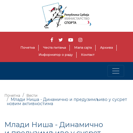
Почетна
Честа питања
Мапа сајта
Архива
Информатор о раду
Контакт
Почетна
Вести
Млади Ниша - Динамично и предузимљиво у сусрет
новим активностима
Млади Ниша - Динамично
и предузимљиво у сусрет