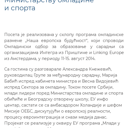
и спорта
Посета је реализована у склопу програма омладинске
размене „Наша европска будућност“, који спроводи
Омладински одбор за образовање у сарадњи са
организацијама Интегра из Приштине и Linking Europe
из Амстердама, у периоду 11-15. август 2014.
Са гостима су разговарале Александра Кнежевић,
руководилац Групе за међународну сарадњу, Марија
Бабић испред кабинета министра и Весна Видојевић
испред Сектора за омладину. Током посете Србији,
млади лидери поред Министарства омладине и спорта
обићиће и Београдску отворену школу, ЕУ инфо
центар, састати се са амбасадором Холандије и шефом
Мисије ОЕБС, дискутујући о европској реалности,
процесу евроинтеграција и снази медија данас.
Пројекат се реализује у оквиру ЕУ програма „Млади у