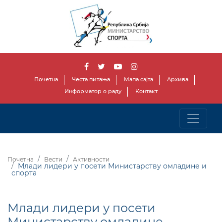
Почетна
Честа питања
Мапа сајта
Архива
Информатор о раду
Контакт
Почетна
Вести
Активности
Млади лидери у посети Министарству омладине и
спорта
Млади лидери у посети
Министарству омладине