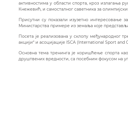
активностима у области спорта, кроз излагања р
Кнежевић, и самосталног саветника за олимпијски 
Присутни су показали изузетно интересовање за
Министарства примере из земаља које представља
Посета је реализована у склопу међународног т
акцији“ и асоцијације
ISCA
(International Sport and 
Основна тема тренинга је коришћење спорта као
друштвених вредности, са посебним фокусом на у