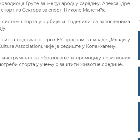
уководиоца Групе за међународну сарадњу, Александре
спорт из Сектора за спорт, Николе Малетића.
 систем спорта у Србији и поделили са запосленима
ју.
ренинга подржаног кроз ЕУ програм за младе „Млади у
Culture Association), чије је седиште у Копенхагену.
 инструмента за образовање и промоцију позитивних
потреби спорта у учењу о заштити животне средине.