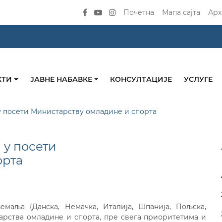
Почетна
Мапа сајта
Арх
КТИ
ЈАВНЕ НАБАВКЕ
КОНСУЛТАЦИЈЕ
УСЛУГЕ
у посети Министарству омладине и спорта
 у посети
орта
маља (Данска, Немачка, Италија, Шпанија, Пољска,
тарства омладине и спорта, пре свега приоритетима и