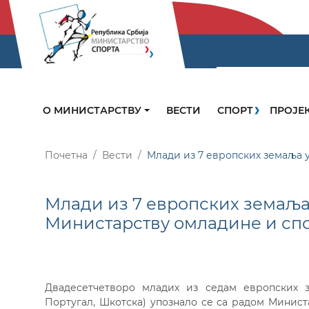
О МИНИСТАРСТВУ
ВЕСТИ
СПОРТ
ПРОЈЕ
Почетна
Вести
Млади из 7 европских земаља 
Млади из 7 европских земаља
Министарству омладине и сп
Двадесетчетворо младих из седам европских зе
Португал, Шкотска) упознало се са радом Минис