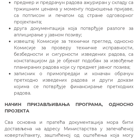
предмер и предрачун радова ажуриран у складу са
тржишним ценама у моменту подношења пријаве,
са потписом и печатом од стране одговорног
пројектанта;
друга документација која потврђује разлоге за
аплицирање у јавном позиву;
извештај Комисије за технички преглед, односно
Комисије за проверу техничке исправности,
безбедности и сигурности изведених радова, са
констатацијом да је објекат подобан за извођење
планираних радова који су предмет јавног позива;
записник о примопредаји и коначан обрачун
претходно изведених радова и други докази
којима се потврђује финансирање претходних
радова.
НАЧИН ПРИЈАВЉИВАЊА ПРОГРАМА,
ОДНОСНО
ПРОЈЕКТА
Сва основна и пратећа документација мора бити
достављена на адресу Министарства у запечаћеној
коверти/пакету, заштићеној од оштећења која могу