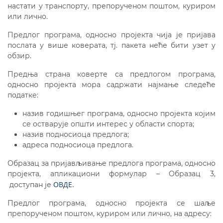
настати у транспорту, препорученом поштом, куриром
или лично.
Предлог програма, односно пројекта чија је пријава
послата у више коверата, тј. пакета неће бити узет у
обзир.
Предња страна коверте са предлогом програма,
односно пројекта мора садржати најмање следеће
податке:
назив годишњег програма, односно пројекта којим
се остварује општи интерес у области спорта;
назив подносиоца предлога;
адреса подносиоца предлога.
Образац за пријављивање предлога програма, односно
пројекта, апликациони формулар – Образац 3,
ОВДЕ.
доступан је
Предлог програма, односно пројекта се шаље
препорученом поштом, куриром или лично, на адресу: