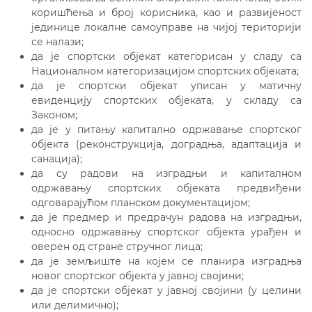
коришћења и број корисника, као и развијеност
јединице локалне самоуправе на чијој територији
се налази;
да је спортски објекат категорисан у сладу са
Националном категоризацијом спортских објеката;
да је спортски објекат уписан у матичну
евиденцију спортских објеката, у складу са
Законом;
да је у питању капитално одржавање спортског
објекта (реконструкција, доградња, адаптација и
санација);
да су радови на изградњи и капиталном
одржавању спортских објеката предвиђени
одговарајућом планском документацијом;
да је предмер и предрачун радова на изградњи,
односно одржавању спортског објекта урађен и
оверен од стране стручног лица;
да је земљиште на којем се планира изградња
новог спортског објекта у јавној својини;
да је спортски објекат у јавној својини (у целини
или делимично);