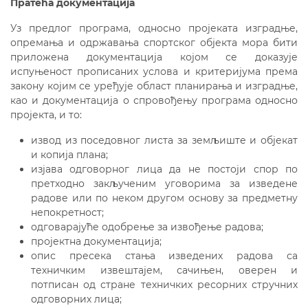
Пратећа документација
Уз предлог програма, односно пројеката изградње,
опремања и одржавања спортског објекта мора бити
приложена документација којом се доказује
испуњеност прописаних услова и критеријума према
закону којим се уређује област планирања и изградње,
као и документација о спровођењу програма односно
пројекта, и то:
извод из поседовног листа за земљиште и објекат
и копија плана;
изјава одговорног лица да не постоји спор по
претходно закљученим уговорима за изведене
радове или по неком другом основу за предметну
непокретност;
одговарајуће одобрење за извођење радова;
пројектна документација;
опис пресека стања изведених радова са
техничким извештајем, сачињен, оверен и
потписан од стране техничких ресорних стручних
одговорних лица;