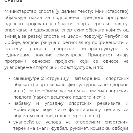
СРБИЈЕ
Министарство спорта (у даљем тексту: Министарство)
објављује позив за подношење предлога програма,
односно пројекaта у области спорта кроз изградњу,
опремање и одржавање спортских објеката који су од
значаја за развој спорта на целом подручју Републике
Србије, водећи рачуна о регионалној покривености и
степену развоја спортске инфраструктуре у
јединицама локалне самоуправе. Приоритет имају
програми, односно пројекти који се односе на
унапређење спортске инфраструктуре, и то:
санацију/реконструкцију затворених спортских
објеката (спортске хале, фискултурне сале, дворане
и сл.), са посебним акцентом на замену спортских
подлога (паркет, вештачке подлоге и сл.);
набавку и уградњу спортских реквизита и
мобилијара који чине функционалну целину са
објектом (кошеви, голове, мреже и сл.);
унапређење услова на отвореним спортским
теренима (мали фудбал, рукомет, кошарка, одбојка