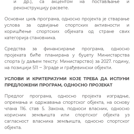
и др.), са акцентом на постављање и
реконструкцију расвете.
Основни циљ програма, односно пројекта је стварање
услова за одвијање спортских активности и
коришћење спортских објекатa од стране свих
категорија становника.
Средства за финансирање програма, односно
пројеката биће планирана у буџету Министарства
спорта (у даљем тексту: Министарство) за 2027. годину,
на позицији 511 ‒ Зграде и грађевински објекти.
УСЛОВИ И КРИТЕРИЈУМИ КОЈЕ ТРЕБА ДА ИСПУНИ
ПРЕДЛОЖЕНИ ПРОГРАМ, ОДНОСНО ПРОЈЕКАТ
Предлог програма, односно пројекта изградње,
опремања и одржавања спортског објекта, на основу
члана 116. став 5. Закона, подноси власник, односно
корисник земљишта или спортског објекта уз
сагласност власника земљишта, односно спортског
објекта.