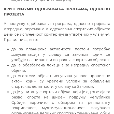
КРИТЕРИЈУМИ ОДОБРАВАЊА ПРОГРАМА, ОДНОСНО
ПРОЈЕКТА
У поступку одобравања програма, односно пројекaта
изградње, опремања и одржавања спортских објеката
цени се испуњеност критеријума утврђених у члану 44.
Правилника, и то:
да за планиране активности постоји потребна
документација у складу са законом којим се
уређује планирање и изградња спортских објеката;
да је обезбеђена локација за изградњу спортског
објекта;
да спортски објекат испуњава услове прописане
актом којим су уређени услови за обављање
спортских делатности, у складу са Законом;
да је у питању спортски објекат који је од значаја за
развој спорта на ширем подручју Републике
Србије, нарочито с обзиром на регионалну
покривеност, мултифункционалност, могућност
организовања великих спортских такмичења, обим