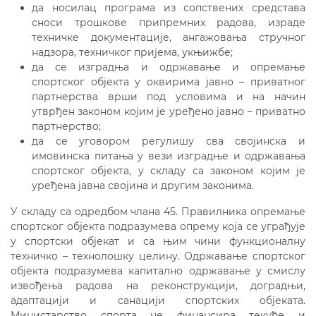
да носилац програма из сопствених средстава
сноси трошкове припремних радова, израде
техничке документације, ангажовања стручног
надзора, техничког пријема, укњижбе;
да се изградња и одржавање и опремање
спортског објекта у оквирима јавно – приватног
партнерства врши под условима и на начин
утврђен законом којим је уређено јавно – приватно
партнерство;
да се уговором регулишу сва својинска и
имовинска питања у вези изградње и одржавања
спортског објекта, у складу са законом којим је
уређена јавна својина и другим законима.
У складу са одредбом члана 45. Правилника опремање
спортског објекта подразумева опрему која се уграђује
у спортски објекат и са њим чини функционалну
техничко – технолошку целину. Одржавање спортског
објекта подразумева капитално одржавање у смислу
извођења радова на реконструкцији, доградњи,
адаптацији и санацији спортских објеката.
Министарство спорта не финансира текуће и