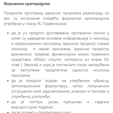
Формални критеријуми
Предлози програма, односно пројеката разматрају се
ако су испуњени следећи формални критеријуми
утврђени у члану 16. Правилника:
да је уз предлог достављено пропратно писмо у
коме су наведене основне информације о носиоцу
и предложеном програму, односно пројекту (назив
носиоца и назив програма, односно пројекта,
временско трајање, финансијски износ тражених
средстава, област општег интереса из члана 112.
став 1. Закона) и које је потписало лице овлашћено
за заступање предлагача, односно носиоца
програма;
да је предлог поднет на утврђеном обрасцу
(апликационом формулару), читко попуњеном
(откуцаном или одштампаном), језиком и писмом у
службеној употреби;
да је потпун, јасан, прецизан и садржи
веродостојне податке;
да је поднет у прописаном року.