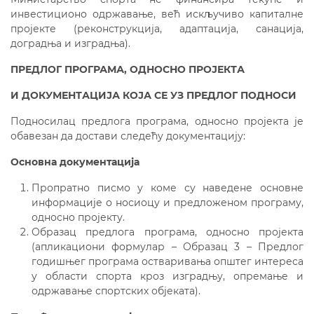
инвестиционо одржавање, већ искључиво капиталне
пројекте (реконструкција, адаптација, санација,
доградња и изградња).
ПРЕДЛОГ ПРОГРАМА, ОДНОСНО ПРОЈЕКТА
И ДОКУМЕНТАЦИЈА КОЈА СЕ УЗ ПРЕДЛОГ ПОДНОСИ
Подносилац предлога програма, односно пројекта је
обавезан да достави следећу документацију:
О
сновна
документација
Пропратно писмо у коме су наведене основне
информације о носиоцу и предложеном програму,
односно пројекту.
Образац предлога програма, односно пројекта
(апликациони формулар – Образац 3 – Предлог
годишњег програма остваривања општег интереса
у области спорта кроз изградњу, опремање и
одржавање спортских објеката).