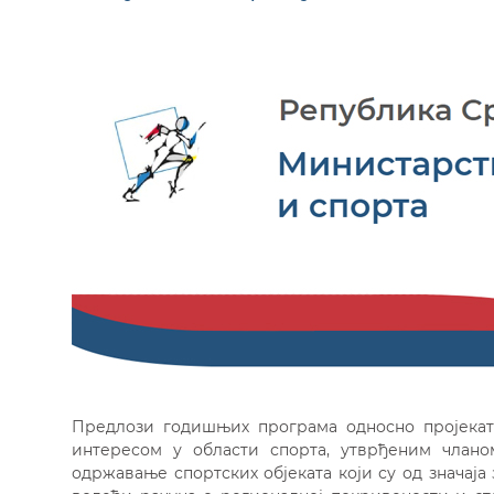
Предлози годишњих програма односно пројекат
интересом у области спорта, утврђеним чланом 
одржавање спортских објеката који су од значаја