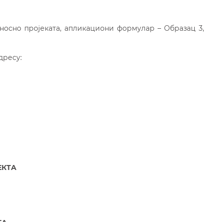
осно пројеката, апликациони формулар – Образац 3,
дресу:
ЕКТА