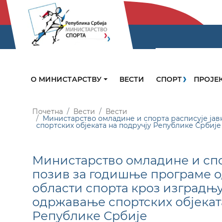
О МИНИСТАРСТВУ
ВЕСТИ
СПОРТ
ПРОЈЕ
Почетна
Вести
Вести
Министарство омладине и спорта расписује јав
спортских објеката на подручју Републике Србије
Министарство омладине и спо
позив за годишње програме о
области спорта кроз изградњ
одржавање спортских објеката
Републике Србије