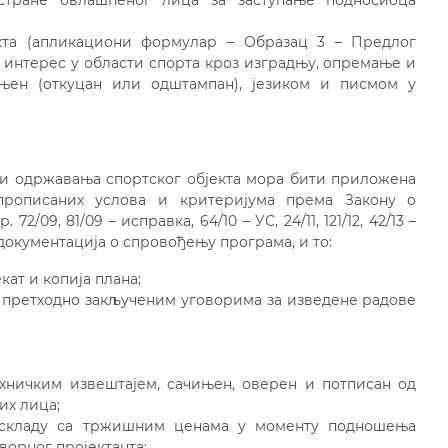
стране овлашћеног лица за заступање подносиоца
кта (апликациони формулар – Образац 3 – Предлог
 интерес у области спорта кроз изградњу, опремање и
уњен (откуцан или одштампан), језиком и писмом у
 и одржавања спортског објекта мора бити приложена
 прописаних услова и критеријума према Закону о
/09, 81/09 – исправка, 64/10 – УС, 24/11, 121/12, 42/13 –
ао и документација о спровођењу програма, и то:
ат и копија плана;
о претходно закљученим уговорима за изведене радове
хничким извештајем, сачињен, оверен и потписан од
их лица;
складу са тржишним ценама у моменту подношења
ворног пројектанта;