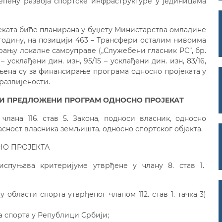
епену развоја спортске инфраструктуре у јединицама
еката биће планирана у буџету Министарства омладине
. годину, на позицији 463 – Трансфери осталим нивоима
ирању локалне самоуправе („Служебени гласник РС”, бр.
14 – усклађени дин. изн, 95/15 – усклађени дин. изн, 83/16,
намењена су за финансирање програма односно пројеката у
развијености.
НИ ПРЕДЛОЖЕНИ ПРОГРАМ ОДНОСНО ПРОЈЕКАТ
члана 116. став 5. Закона, подноси власник, односно
асност власника земљишта, односно спортског објекта.
О ПРОЈЕКТА
спуњава критеријуме утврђене у члану 8. став 1.
бласти спорта утврђеног чланом 112. став 1. тачка 3)
ја спорта у Републици Србији;