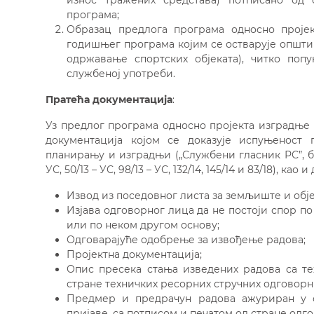
износ тражених средстава) потписано од 
програма;
Образац предлога програма односно проје
годишњег програма којим се остварује општи
одржавање спортских објеката), читко поп
службеној употреби.
Пратећа документација
:
Уз предлог програма односно пројекта изградње
документација којом се доказује испуњеност
планирању и изградњи („Службени гласник РС”, бр. 72
УС, 50/13 – УС, 98/13 – УС, 132/14, 145/14 и 83/18), к
Извод из поседовног листа за земљиште и објек
Изјава одговорног лица да не постоји спор п
или по неком другом основу;
Одговарајуће одобрење за извођење радова;
Пројектна документација;
Опис пресека стања изведених радова са те
стране техничких ресорних стручних одговорн
Предмер и предрачун радова ажуриран у 
пријаве, са потписом и печатом од стране одго