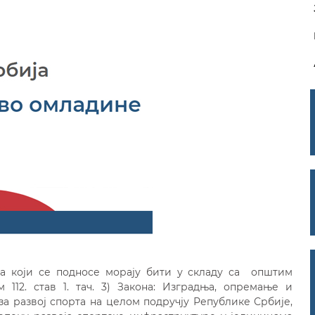
а који се подносе морају бити у складу са општим
112. став 1. тач. 3) Закона: Изградња, опремање и
 за развој спорта на целом подручју Републике Србије,