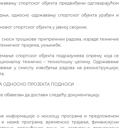
жавању спортског објекта предвиђени одговарајућом
дњи, односно одржавању спортског објекта урађен и
овог спортског објекта у јавној својини;
а сноси трошкове припремних радова, израде техничке
техничког пријема, укњижбе.
емање спортског објекта подразумева опрему која се
кционалну техничко – технолошку целину. Одржавање
авање у смислу извођења радова на реконструкцији,
та.
МА ОДНОСНО ПРОЈЕКТА ПОДНОСИ
е обавезан да достави следећу документацију:
вне информације о носиоцу програма и предложеном
 и назив програма, временско трајање, финансијски