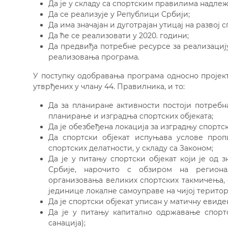
Да је у складу са спортским правилима надлеж
Да се реализује у Републици Србији;
Да има значајан и дуготрајан утицај на развој 
Да ће се реализовати у 2020. години;
Да предвиђа потребне ресурсе за реализацију
реализовања програма.
У поступку одобравања програма односно пројек
утврђених у члану 44. Правилника, и то:
Да за планиране активности постоји потребна
планирање и изградња спортских објеката;
Да је обезбеђена локација за изградњу спортск
Да спортски објекат испуњава услове про
спортских делатности, у складу са Законом;
Да је у питању спортски објекат који је од 
Србије, нарочито с обзиром на регионал
организовања великих спортских такмичења, 
јединице локалне самоуправе на чијој територ
Да је спортски објекат уписан у матичну евиден
Да је у питању капитално одржавање спортск
санација);