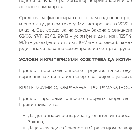
водећи рачуна о регионалној покривености и ст
локалне самоуправе.
Средства за финансирање програма односно прој
и спорта (у даљем тексту: Министарство) за 2020
власти. Ова средства, на основу Закона о финанс
62/06, 47/11, 93/12, 99/13 – усклађени дин. изн, 125/
91/16 – усклађени дин. изн, 104/16 – др. закон), 
јединицама локалне самоуправе из четврте групе 
УСЛОВИ И КРИТЕРИЈУМИ КОЈЕ ТРЕБА ДА ИСПУ
Предлог програма односно пројекта, на основу 
корисник земљишта или спортског објекта уз сагл
КРИТЕРИЈУМИ ОДОБРАВАЊА ПРОГРАМА ОДНОСН
Предлог програма односно пројекта мора да и
Правилника, и то:
Да доприноси остваривању општег интереса у о
Закона;
Да је у складу са Законом и Стратегијом разво