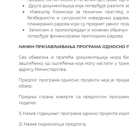
Друга документација која потврђује разлоге з
Извештај Комисије за технички преглед, о
безбедности и сигурности изведених радова,
планираних радова који су предмет јавног поз
Записник о примопредаји и коначан обрачун 
потврђује финансирање претходних радова.
НАЧИН ПРИЈАВЉИВАЊА ПРОГРАМА ОДНОСНО
Сва обавезна и пратећа документација мора би
заштићеној од оштећења која могу настати у тра
адресу Министарства.
Предлог програма односно пројекта чија је пријав
обзир.
Предња страна коверте са предлогом програма
податке:
1) Назив годишњег програма одноно пројекта којим
2) Назив подносиоца предлога;