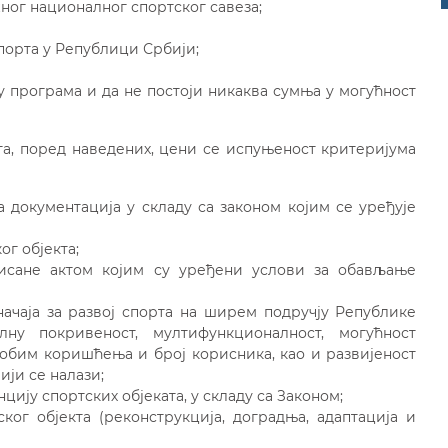
ног националног спортског савеза;
спорта у Републици Србији;
 програма и да не постоји никаква сумња у могућност
та, поред наведених, цени се испуњеност критеријума
 документација у складу са законом којим се уређује
ог објекта;
писане актом којим су уређени услови за обављање
значаја за развој спорта на ширем подручју Републике
ну покривеност, мултифункционалност, могућност
обим коришћења и број корисника, као и развијеност
ији се налази;
цију спортских објеката, у складу са Законом;
ог објекта (реконструкција, доградња, адаптација и