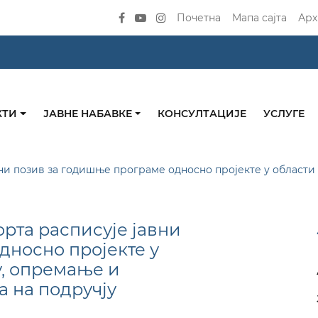
Почетна
Мапа сајта
Арх
КТИ
ЈАВНЕ НАБАВКЕ
КОНСУЛТАЦИЈЕ
УСЛУГЕ
ни позив за годишње програме односно пројекте у област
рта расписује јавни
дносно пројекте у
у, опремање и
 на подручју