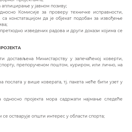
а аплицирање у јавном позиву;
дносно Комисије за проверу техничке исправности,
 са констатацијом да је објекат подобан за извођење
ива;
претходно изведених радова и други докази којима се
ПРОЈЕКТА
ти достављена Министарству у запечаћеној коверти,
нспорту, препорученом поштом, куриром, или лично, на
а послата у више коверата, тј. пакета неће бити узет у
 односно пројекта мора садржати најмање следеће
 се остварује општи интерес у области спорта;