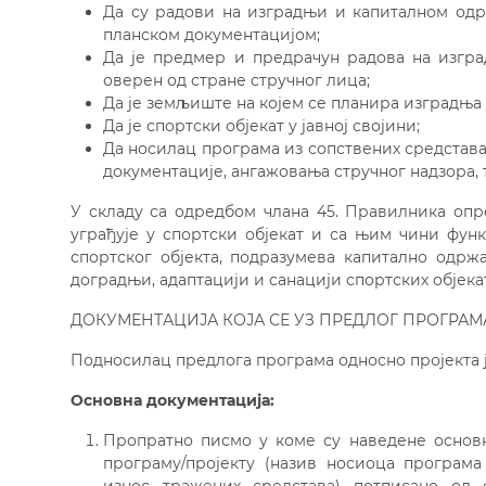
Да су радови на изградњи и капиталном одр
планском документацијом;
Да је предмер и предрачун радова на изгра
оверен од стране стручног лица;
Да је земљиште на којем се планира изградња н
Да је спортски објекат у јавној својини;
Да носилац програма из сопствених средстав
документације, ангажовања стручног надзора, 
У складу са одредбом члана 45. Правилника опр
уграђује у спортски објекат и са њим чини фун
спортског објекта, подразумева капитално одрж
доградњи, адаптацији и санацији спортских објека
ДОКУМЕНТАЦИЈА КОЈА СЕ УЗ ПРЕДЛОГ ПРОГРА
Подносилац предлога програма односно пројекта ј
Основна документација:
Пропратно писмо у коме су наведене осно
програму/пројекту (назив носиоца програма