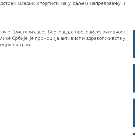
одстрек младим спортистима у даљем напредовању и
зује Триатлон савез Београда, а програмску активност
ике Србије, је промоција активног и здравог живота у
ицикл и трчи.