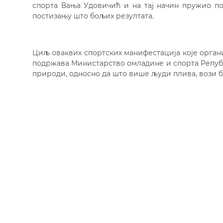
спорта Вања Удовичић и на тај начин пружио п
постизању што бољих резултата.
Циљ оваквих спортских манифестација које органи
подржава Министарство омладине и спорта Републ
природи, односно да што више људи плива, вози б