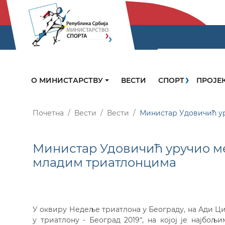
О МИНИСТАРСТВУ
ВЕСТИ
СПОРТ
ПРОЈЕ
Почетна
Вести
Вести
Министар Удовичић у
Министар Удовичић уручио 
младим триатлонцима
У оквиру Недеље триатлона у Београду, на Ади Ци
у триатлону - Београд 2019“, на којој је најб