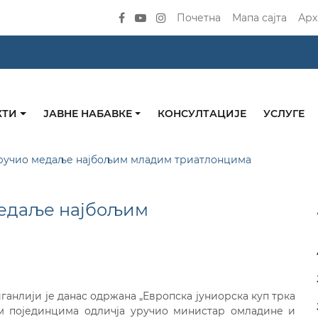
Почетна
Мапа сајта
Арх
КТИ
ЈАВНЕ НАБАВКЕ
КОНСУЛТАЦИЈЕ
УСЛУГЕ
ручио медаље најбољим младим триатлонцима
медаље најбољим
ганлији је данас одржана „Европска јуниорска куп трка
ољим појединцима одличја уручио министар омладине и