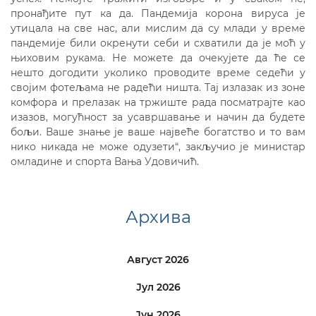
пронађите пут ка да. Пандемија корона вируса је
утицала на све нас, али мислим да су млади у време
пандемије били окренути себи и схватили да је моћ у
њиховим рукама. Не можете да очекујете да ће се
нешто догодити уколико проводите време седећи у
својим фотељама не радећи ништа. Тај излазак из зоне
комфора и прелазак на тржиште рада посматрајте као
изазов, могућност за усавршавање и начин да будете
бољи. Ваше знање је ваше највеће богатство и то вам
нико никада не може одузети“, закључио је министар
омладине и спорта Вања Удовичић.
Архива
Август 2026
Јул 2026
Јун 2026