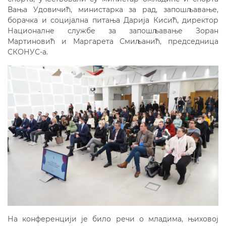
Вања Удовичић, министарка за рад, запошљавање,
борачка и социјална питања Дарија Кисић, директор
Националне службе за запошљавање Зоран
Мартиновић и Маргарета Смиљанић, председница
СКОНУС-а.
На конференцији је било речи о младима, њиховој