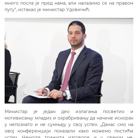
много посла је пред нама, али налазимо се на правом
путу“, истакао је министар Удовичић.
Министар је један део излагања посветио и
мотивисању младих и охрабривању да начине искорак
у непознато и не сумњају у свој успех. „Данас смо на
овој конференцији показали како можемо постићи
успех. Немојте тражити изговоре и у сваком не,