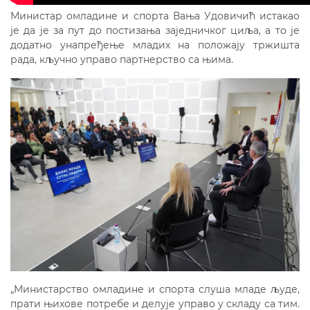
Министар омладине и спорта Вања Удовичић истакао
је да је за пут до постизања заједничког циља, а то је
додатно унапређење младих на положају тржишта
рада, кључно управо партнерство са њима.
„Министарство омладине и спорта слуша младе људе,
прати њихове потребе и делује управо у складу са тим.