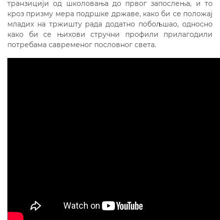
транзицији од школовања до првог запослења, и то
кроз призму мера подршке државе, како би се положај
младих на тржишту рада додатно побољшао, односно
како би се њихови стручни профили прилагодили
потребама савременог пословног света.