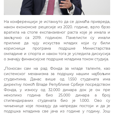
На конференцији је истакнуто да се домаћа привреда,
након економске рецесије из 2020. године, врло брзо
вратила на стопе експанзивног раста које је имала и
закључно са 2019. годином. Панелисти су имали
прилике да чују искуства младих који су били
корисници програма подршке Министарства
омладине и спорта и након тога је уследила дискусија
о значају финансијске подршке младима током студија.
„Поносан сам на рад Фонда за младе таленте, као
системског механизма за подршку нашим најбољим
студентима. Данас више од 1.550 студената има
директну помоћ Владе Републике Србије посредством
Фонда, у износу од 32.000 динара док је он пре
неколико година био 25.000 динара а број
стипендираних студената био је 1.000. Ово су
чињенице које показују да напредак постоји и да је
подршка младима све јача из године у годину. Још