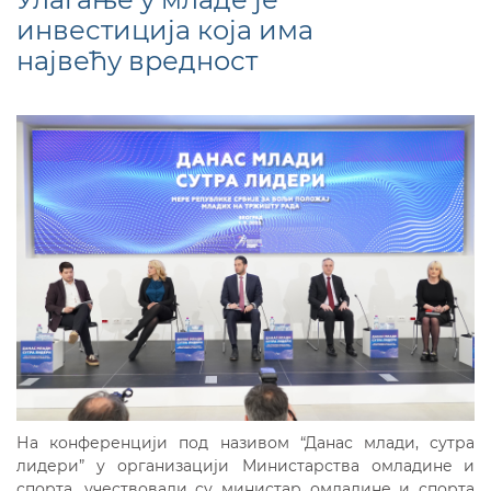
инвестиција која има
највећу вредност
На конференцији под називом “Данас млади, сутра
лидери” у организацији Министарства омладинe и
спорта, учествовали су министар омладине и спорта