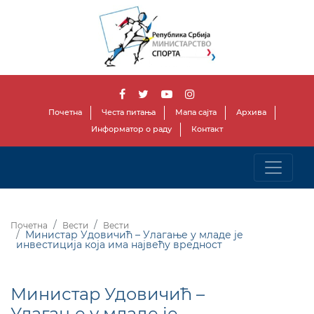
Почетна
Честа питања
Мапа сајта
Архива
Информатор о раду
Контакт
Почетна
Вести
Вести
Министар Удовичић – Улагање у младе је
инвестиција која има највећу вредност
Министар Удовичић –
Улагање у младе је