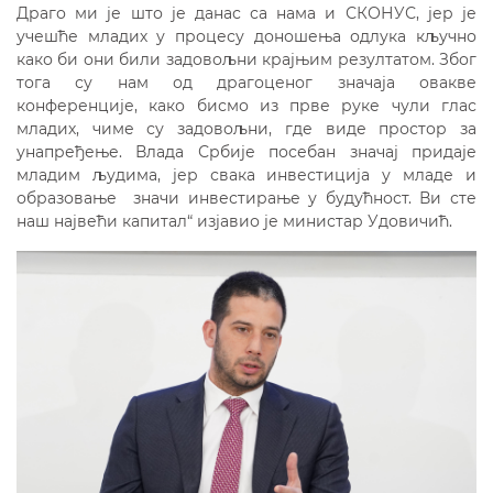
Драго ми је што је данас са нама и СКОНУС, јер је
учешће младих у процесу доношења одлука кључно
како би они били задовољни крајњим резултатом. Због
тога су нам од драгоценог значаја овакве
конференције, како бисмо из прве руке чули глас
младих, чиме су задовољни, где виде простор за
унапређење. Влада Србије посебан значај придаје
младим људима, јер свака инвестиција у младе и
образовање значи инвестирање у будућност. Ви сте
наш највећи капитал“ изјавио је министар Удовичић.